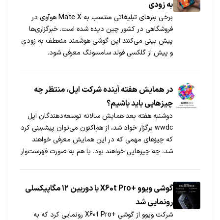
به زودی
برخی بنرهای تبلیغاتی منتسب به Mate X هوآوی در
فروشگاهی در کشور چین دیده شده است. خبرگزاری‌ها
پیش بینی می‌کنند این گوشی هوشمند منعطف به زودی
و پیش از گلکسی فولد سامسونگ معرفی شود.
در همایش هفته آینده شرکت اپل، منتظر چه
چیزهایی باید باشیم؟
دوشنبه هفته بعد همایش سالانه توسعه‌دهندگان اپل
wwdc برگزار خواد شد، از هم‌اکنون می‌توان پیشبینی کرد
که چیزهای مهمی که در این همایش معرفی خواهند
شد، چه چیزهایی خواهند بود. با هم به صورت فهرست‌وار
چیزهایی را که بیشترین احتمال معرفی را دارند، مرور
می‌کنیم: تبلیغات ۱- نسخه نهایی سیستم عامل
شیرکوهی۲- مک‌بوک پرو جدید […]
گوشی ویوو +X60t Pro با دوربین ۱۲ مگاپیکسلی
رونمایی شد
شرکت ویوو از گوشی +X60t Pro رونمایی کرد که به