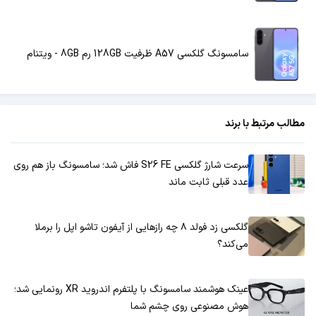
سامسونگ گلکسی A57 ظرفیت 128GB رم 8GB - ویتنام
مطالب مرتبط با برند
سرعت شارژ گلکسی S26 FE فاش شد؛ سامسونگ باز هم روی
عدد قبلی ثابت ماند
گلکسی زد فولد ۸ چه رازهایی از آیفون تاشو اپل را برملا
می‌کند؟
عینک هوشمند سامسونگ با پلتفرم اندروید XR رونمایی شد؛
هوش مصنوعی روی چشم شما