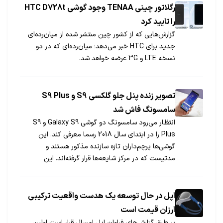
رگلاتور چینی TENAA وجود گوشی HTC D728t
را تایید کرد
گزارش‌هایی که از کشور چین منتشر شده از میان‌رده‌ای
جدید برای HTC خبر می‌دهد؛ میان‌رده‌ای که در دو
نسخه LTE و 3G عرضه خواهد شد.
تصویر زنده پنل جلو گلکسی S9 و S9 Plus
سامسونگ فاش شد
انتظار می‌رود سامسونگ دو گوشی Galaxy S9 و S9
Plus را در ابتدای سال 2018 رسما معرفی کند. این
گوشی‌ها پرچم‌داران تازه سازنده مذکور هستند و
مدتیست که در مرکز شایعه‌ها قرار گرفته‌اند. این
پرچم‌دارها احتمالا در خلال کنفرانس MWC 2018
رونمایی می‌شوند.
اپل در حال توسعه یک هدست واقعیت ترکیبی
ارزان قیمت است
بر طبق گزارش‌های فراوان اپل امسال قرار است اولین