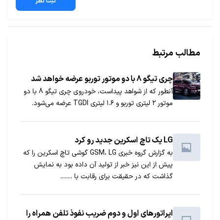
ثبت نظر
مطالب مرتبط
چری تیگو 8 با دو موتور توربو عرضه خواهد شد
آنطور که از شواهد پیداست، خودروی چری تیگو 8 با دو
موتور ۲ لیتری توربو و ۱.۶ لیتری TGDI عرضه می‌شود.
LG یک تاچ اسکرین جدید رو کرد
به گزارش گروه خبری GSM، LG گوشی تاچ اسکرین را که
پیش از این نیز خبر از تولید آن داده بود به نمایش
گذاشت که در حقیقت برای رقابت با ........
اپراتورهای اول و دوم ضریب نفوذ تلفن همراه را