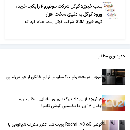
بمب خبری: گوگل شرکت موتورولا را یکجا خرید،
ورود گوگل به دنیای سخت افزار
گروه خبری GSM: شرکت گوگل رسما اعلام کرد که ..
جدیدترین مطالب
آموزش دریافت وام ۲۰۰ میلیونی لوازم خانگی از جی‌اس‌ام پی
هر آن‌چه از رویداد بزرگ شهریور ماه اپل انتظار داریم؛ از
آیفون ۱۸ پرو تا نخستین گوشی تاشو!
گوشی Redmi 17C 5G رویت شد؛ تکرار مکررات شیائومی با