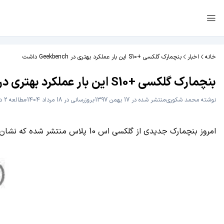
خانه
اخبار
بنچمارک گلکسی +S10 این بار عملکرد بهتری در Geekbench داشت
بنچمارک گلکسی +S10 این بار عملکرد بهتری در Geekbench داشت
نوشته
محمد شکوری
منتشر شده در 17 بهمن 1397
بروزرسانی در 18 مرداد 1404
مطالعه 2 دقیقه
امروز بنچمارک جدیدی از گلکسی اس 10 پلاس منتشر شده که نشان می‌دهد این پرچمدار عملکرد بهتری در Geekbench داشته و می‌توانیم امیدوار باشیم که پایداری نرم‌افزار دستگاه بهتر شده باشد.