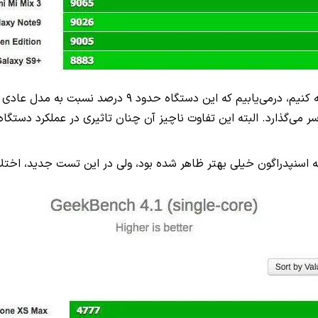
اگر وضعیت بنچمارک چندهسته‌ای S10 پلاس را با S10 عادی م
ند، بلکه آن را با ۱۰۰ امتیاز بیشتر پشت سر می‌گذارد. البته این تفاوت ناچیز آن چنان تاثی
خه اسنپدراگون خیلی بهتر ظاهر شده بود، ولی در این تست جدید، اخت