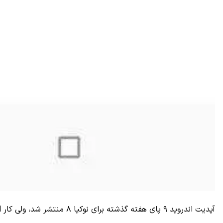
آپدیت اندروید ۹ پای هفته گذشته برای نوکیا ۸ منتشر شد، ولی کار HDM Global به همین جا ختم شود. این شرکت به تازگی اعلام کرده که این آپدیت خیلی زود برای نوکیا ۵.۱ پلاس هم منتشر خواهد شد.