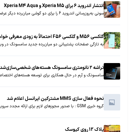
انتشار اندروید 6 برای Xperia M5 و Xperia M4 Aqua
سونی به‌روزرسانی اندروید 6 را برای دو گوشی میان‌رده دیگر عرضه کرد. اکسپریا ام 4 آکوا و اکسپریا ام 5 جدیدترین گوشی‌های این شرکت ژاپنی هستند که به اندروید 6 آپدیت می‌شوند.
گلکسی M56 و گلکسی F56 احتمالاً به زودی معرفی خواهند شد
به تازگی صفحات پشتیبانی دو میان‌رده جدید سامسونگ در وبس
تراشه ۲ نانومتری سامسونگ هسته‌های شخصی‌سازی‌شده خواهد داشت
سامسونگ و آرم در حال همکاری برای توسعه‌ هسته‌های اختصاصی برای تراشه ۲ نانومتری غول
نحوه فعال سازی MMS مشترکین ایرانسل اعلام شد
گروه خبری GSM : با صدور مجوزهای لازم برای ارائه مجدد سرویس پیام های چند رسانه ای (MMS)، نحوه فعال سازی این سرویس پیشرفته برای مشترکین ایرانسل اعلام شد
پلاک 12 روی کیوسک