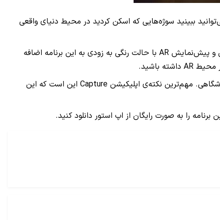
تمام اسکن، می‌توانید خروجی کار را با فرمت‌های USDZ ،STL یا OBJ ذخیره کنید. علاوه بر این، با فعال‌سازی حالت AR mode می‌توانید ببینید سوژه‌هایی که اسکن کردید در محیط دنیای واقعی
اپلیکیشن Capture در حال حاضر کارکرد ساده‌ای دارد، ولی توسعه‌دهنده‌ی آن اعلام کرده که امکان خروجی گرفتن به صورت سه بعدی رنگی و پیش‌نمایش AR با حالت رنگی به زودی به این برنامه اضافه
ه باشید.
اسکن سه بعدی پتانسیل‌های بسیاری دارد: خلق اشیا در داخل بازی، تندیس‌های واقع‌گرایانه یا آواتار افراد، و قابلیت نمایش در اپ‌های فروشگاهی. مهم‌ترین نکته‌ی اپلیکیشن Capture این است که این