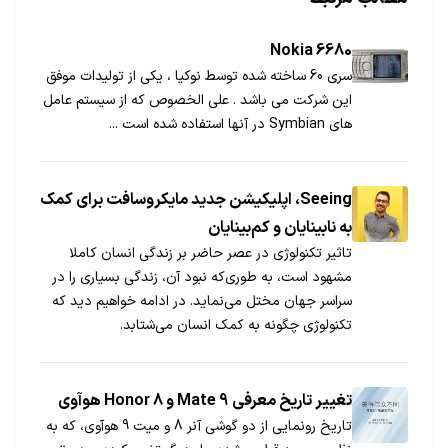
Nokia 6680
سری 60 ساخته شده توسط نوكیا ، یكی از تولیدات موفق
این شركت می باشد . علی الخصوص كه از سیستم عامل
های Symbian در آنها استفاده شده است ...
Seeing، اپلیکیشن جدید مایکروسافت برای کمک
به نابینایان و کم‌بینایان
تاثیر تکنولوژی در عصر حاضر بر زندگی انسان کاملا
مشهود است، به طوری‌که نبود آن، زندگی بسیاری را در
سراسر جهان مختل می‌نماید. در ادامه خواهیم دید که
تکنولوژی چگونه به کمک انسان می‎شتابد.
تغییر تاریخ معرفی Mate 9 و Honor 8 هوآوی
تاریخ رونمایی از دو گوشی آنر 8 و میت 9 هوآوی، که به