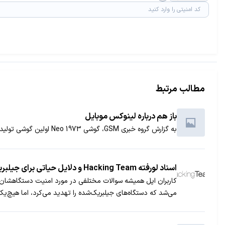
مطالب مرتبط
باز هم درباره لینوکس موبایل
به گزارش گروه خبری GSM، گوشی Neo 1973 اولین گوشی تولید شده، توسط FIC است که دارای سیستم عامل Open Moko Linux است. این گوشی تحت شبکه GSM کار می ........
اسناد لورفته Hacking Team و دلایل حیاتی برای جیلبریک نکردن
کاربران اپل همیشه سوالات مختلفی در مورد امنیت دستگاهشان دا
می‌شد که دستگاه‌های جیلبریک‌شده را تهدید می‌کرد، اما هیچ‌یک از آنها از رخنه 