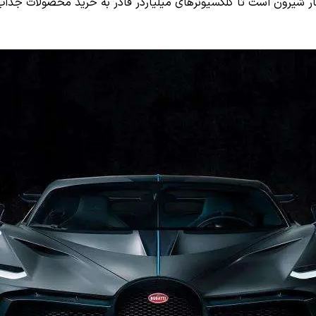
 حال توسعه 3 نسخه جدید از هایپرکار شیرون است تا کلکسیونرهای میلیاردر قادر به خرید