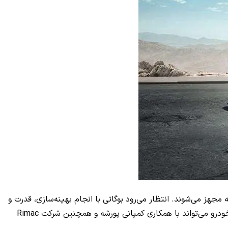
 دهد، تمامی آن‌ها به موتور 8.0 لیتری 16 سیلندر با توربوشارژر چهارگانه مجهز می‌شوند. انتظار می‌رود بوگاتی با انجام بهینه‌سازی، قدرت و
گشتاور این موتور را برای هر نسخه جدید از شیرون تغییر دهد. بوگاتی قصد دارد در آینده یک هایپرکار تمام الکتریکی را توسعه دهد. این خودرو می‌تواند با همکاری کمپانی پورشه و همچنین شرکت Rimac