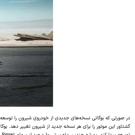
توسعه پیدا کند. پورشه چندین ماه پیش 10 درصد از سهام Rimac را خریداری کرد.