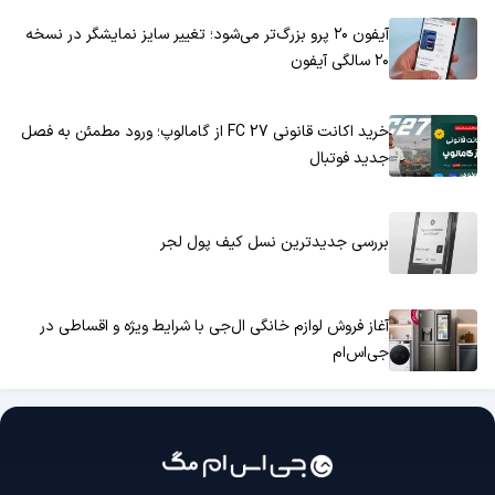
آیفون ۲۰ پرو بزرگ‌تر می‌شود؛ تغییر سایز نمایشگر در نسخه
۲۰ سالگی آیفون
خرید اکانت قانونی FC 27 از گامالوپ؛ ورود مطمئن به فصل
جدید فوتبال
بررسی جدیدترین نسل کیف پول لجر
آغاز فروش لوازم خانگی ال‌جی با شرایط ویژه و اقساطی در
جی‌اس‌ام