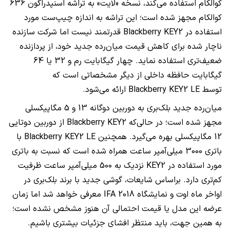
کوالکام استفاده می‌کند، نسخه «لایت» به تراشه اسنپدراگون 636
کوالکام مجهز شده است؛ این تراشه به اندازه چیپ‌ست مورد
استفاده در Blackberry KEY2 قدرتمند نیست اما شرکت سازنده
ناچار شده برای کاهش قیمت میان‌رده جدید خود، از پردازنده
ضعیف‌تری استفاده نماید. چهار گیگابایت رم و 32 یا 64
گیگابایت حافظه داخلی از دیگر مشخصاتی است که
توسط Blackberry KEY2 LE ارائه می‌شود.
میان‌رده جدید بلک‌بری به دوربین دوگانه 13 و 5 مگاپیکسلی
مجهز شده است؛ در حالی‌که Blackberry KEY2 از دوربین دوتایی
12 مگاپیکسلی بهره می‌گیرد. همچنین Blackberry KEY2 LE با
باتری 3000 میلی‌آمپر ساعت همراه شده است که نسبت به باتری
مورد استفاده در KEY2 نزدیک به 500 میلی‌آمپر ساعت ظرفیت
کم‌تری دارد. براساس شایعات، گوشی جدید با برند بلک‌بری در
اواخر ماه اوت و نمایشگاه IFA 2018 معرفی خواهد شد اما زمان
عرضه این مدل یا قیمت احتمالی آن هنوز مشخص نشده است؛
به همین جهت، باید منتظر افشای جزئیات بیشتری باشیم.