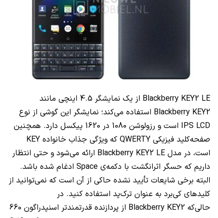
Blackberry KEY2 LE از یک نمایشگر 4.5 اینچی مانند
Blackberry KEY2 استفاده می‌کند؛ نمایشگر این گوشی از نوع
IPS LCD است و رزولوشن 1080 در 1620 پیکسل دارد. همچنین
صفحه‌کلید فیزیکی QWERTY که ویژگی جذاب خانواده KEY
است، در مدل Blackberry KEY2 LE ارائه می‌شود و حتی انتظار
داریم که حسگر اثرانگشت با دکمه‌ی Space ادغام شده باشد.
البته برخی شایعات تأیید نشده حاکی از آن است که نمی‌توانید از
کلیدهای کی‌برد به عنوان ترک‌پد استفاده کنید. در
حالی‌که Blackberry KEY2 از پردازنده قدرتمندتر اسنپدراگون 660