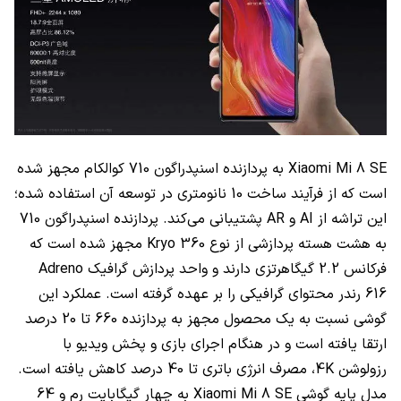
Xiaomi Mi 8 SE به پردازنده اسنپدراگون 710 کوالکام مجهز شده
است که از فرآیند ساخت 10 نانومتری در توسعه آن استفاده شده؛
این تراشه از AI و AR پشتیبانی می‌کند. پردازنده اسنپدراگون 710
به هشت هسته پردازشی از نوع Kryo 360 مجهز شده است که
فرکانس 2.2 گیگاهرتزی دارند و واحد پردازش گرافیک Adreno
616 رندر محتوای گرافیکی را بر عهده گرفته است. عملکرد این
گوشی نسبت به یک محصول مجهز به پردازنده 660 تا 20 درصد
ارتقا یافته است و در هنگام اجرای بازی و پخش ویدیو با
رزولوشن 4K، مصرف انرژی باتری تا 40 درصد کاهش یافته است.
مدل پایه گوشی Xiaomi Mi 8 SE به چهار گیگابایت رم و 64