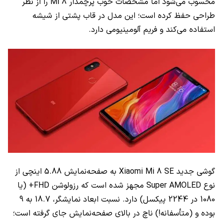
محسوب می‌شود اما مشخصات خوب پرچمدار Mi 8 را از نظر
طراحی حفظ کرده است؛ این مدل در قاب پشتی از شیشه
استفاده می‌کند و فریم آلومینیومی دارد.
گوشی جدید Xiaomi Mi 8 SE به صفحه‌نمایش 5.88 اینچی از
نوع Super AMOLED مجهز شده است که رزولوشن FHD+ (یا
1080 در 2244 پیکسل) دارد. نسبت ابعاد نمایشگر، 18.7 به 9
بوده و (متأسفانه!) ناچ در بالای صفحه‌نمایش جای گرفته است؛