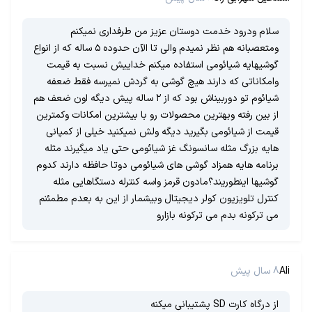
سلام ودرود خدمت دوستان عزیز من طرفداری نمیکنم
ومتعصبانه هم نظر نمیدم والی تا الآن حدوده ۵ ساله که از انواع
گوشیهایه شیائومی استفاده میکنم خداییش نسبت به قیمت
وامکاناتی که دارند هیچ گوشی به گردش نمیرسه فقط ضعفه
شیائوم تو دوربیناش بود که از ۲ ساله پیش دیگه اون ضعف هم
از بین رفته وبهترین محصولات رو با بیشترین امکانات وکمترین
قیمت از شیائومی بگیرید دیگه ولش نمیکنید خیلی از کمپانی
هایه بزرگ مثله سانسونگ غز شیائومی حتی یاد میگیرند مثله
برنامه هایه همزاد گوشی های شیائومی دوتا حافظه دارند کدوم
گوشیها اینطوریند؟مادون قرمز واسه کنترله دستگاهایی مثله
کنترل تلویزیون کولر دیجیتال وبیشمار از این به بعدم مطمئنم
می ترکونه بدم می ترکونه بازارو
Ali
8 سال پیش
از درگاه کارت SD پشتیبانی میکنه