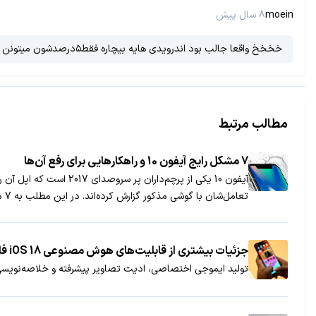
moein
8 سال پیش
خخخخ واقعا جالب بود اندرویدی هایه بیچاره فقط۵درصدشون میتونن اریو روداشته باشنم تازه باکلی تاخیر ولیiosبه طور همزمان برای همه گوشی هایه آیفون درهمه جا میاد وتاسالهاپشتیبانی میشود
مطالب مرتبط
7 مشکل رایج آیفون 10 و راهکارهایی برای رفع آن‌ها
آیفون 10 یکی از پرچم‌
تعامل‌شان با گوشی مذکور گزارش کرده‌اند. در این مطلب به 7 مشکل رایج کاربران با آیفون 10 و معرفی راهکارهای احتمالی برای رفع آن‌ها می‌پردازیم.
جزئیات بیشتری از قابلیت‌های هوش مصنوعی iOS 18 فاش شد
تولید ایموجی اختصاصی، ادیت تصاویر پیشرفته و خلاصه‌نویسی متون تنه