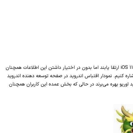
iOS 11
ارتقا یابند اما بدون در اختیار داشتن این اطلاعات همچنان
ره کنیم. نمودار اقتباس اندروید در صفحه توسعه دهنده اندروید
ه نمایش درآمده است و نشان می‌دهد که در تاریخ 16 آوریل تنها 4.6% از کاربران اندروید از نسخه‌های 8.0 و 8.1 اندروید اوریو بهره می‌برند در حالی که بخش عمده این کاربران همچنان