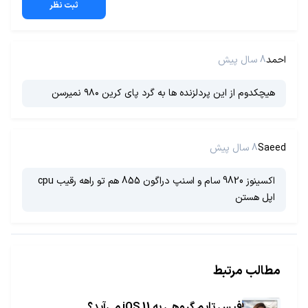
ثبت نظر
احمد
8 سال پیش
هیچکدوم از این پردلزنده ها به گرد پای کرین ۹۸۰ نمیرسن
Saeed
8 سال پیش
اکسینوز 9820 سام و اسنپ دراگون 855 هم تو راهه رقیب cpu
اپل هستن
مطالب مرتبط
فیس تایم گروهی به iOS 11 می‌آید؟