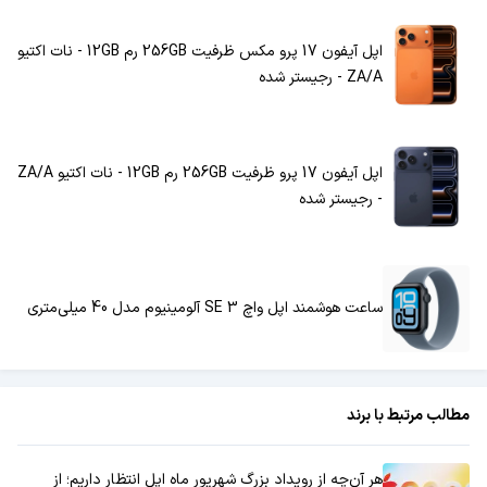
اپل آیفون 17 پرو مکس ظرفیت 256GB رم 12GB - نات اکتیو
ZA/A - رجیستر شده
اپل آیفون 17 پرو ظرفیت 256GB رم 12GB - نات اکتیو ZA/A
- رجیستر شده
ساعت هوشمند اپل واچ SE 3 آلومینیوم مدل 40 میلی‌متری
مطالب مرتبط با برند
هر آن‌چه از رویداد بزرگ شهریور ماه اپل انتظار داریم؛ از