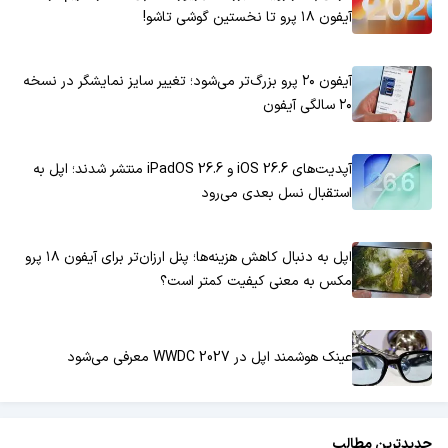
آیفون ۱۸ پرو تا نخستین گوشی تاشو!
آیفون ۲۰ پرو بزرگ‌تر می‌شود؛ تغییر سایز نمایشگر در نسخه
۲۰ سالگی آیفون
آپدیت‌های iOS 26.6 و iPadOS 26.6 منتشر شدند؛ اپل به
استقبال نسل بعدی می‌رود
اپل به دنبال کاهش هزینه‌ها؛ پنل ارزان‌تر برای آیفون ۱۸ پرو
مکس به معنی کیفیت کمتر است؟
عینک هوشمند اپل در WWDC 2027 معرفی می‌شود
جدیدترین مطالب