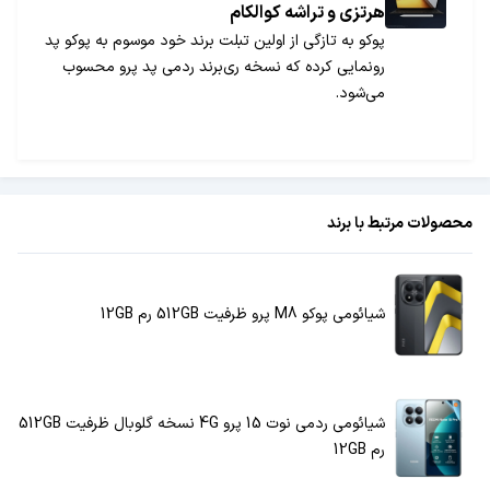
هرتزی و تراشه کوالکام
پوکو به تازگی از اولین تبلت برند خود موسوم به پوکو پد
رونمایی کرده که نسخه ری‌برند ردمی پد پرو محسوب
می‌شود.
محصولات مرتبط با برند
شیائومی پوکو M8 پرو ظرفیت 512GB رم 12GB
شیائومی ردمی نوت 15 پرو 4G نسخه گلوبال ظرفیت 512GB
رم 12GB