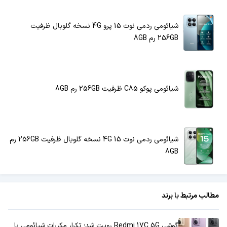
شیائومی ردمی نوت 15 پرو 4G نسخه گلوبال ظرفیت
256GB رم 8GB
شیائومی پوکو C85 ظرفیت 256GB رم 8GB
شیائومی ردمی نوت 15 4G نسخه گلوبال ظرفیت 256GB رم
8GB
مطالب مرتبط با برند
گوشی Redmi 17C 5G رویت شد؛ تکرار مکررات شیائومی با