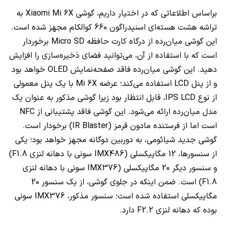
براساس اطلاعاتی که در اختیار داریم، گوشی Xiaomi Mi 6X به
تراشه هشت هسته‌ای اسنپدراگون 660 کوالکام مجهز شده است.
این گوشی میان‌رده از درگاه کارت حافظه Micro SD برخوردار
است که با استفاده از آن، می‌توانید فضای ذخیره‌سازی را افزایش
دهید. این گوشی میان‌رده فاقد صفحه‌نمایش OLED خواهد بود
و از پنل LCD استفاده می‌کند؛ عرضه Mi 6X با یک پنل معمولی
از نوع IPS LCD، قابل انتظار بود زیرا گوشی مذکور به عنوان یک
مدل میان‌رده ارائه می‌شود. این گوشی فاقد پشتیبانی از NFC
است اما از فرستنده مادون قرمز (IR Blaster) برخودار است.
گوشی جدید شیائومی، به دوربین دوگانه مجهز خواهد بود؛ یکی
از سنسورها، 12 مگاپیکسلی (IMX486 سونی با دهانه لنزی F1.8)
و سنسور دیگر 20 مگاپیکسلی (IMX376 سونی با دهانه لنزی
F1.8) است. ضمن اینکه در جلوی گوشی، از یک سنسور 20
مگاپیکسلی استفاده شده است؛ سنسور مذکور، IMX376 سونی
بوده که دهانه لنزی F2.2 دارد.