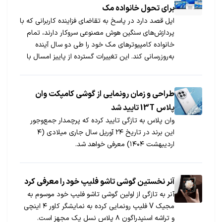
برای تحول خانواده مک
اپل قصد دارد در پاسخ به تقاضای فزاینده کاربرانی که با
پردازش‌های سنگین هوش مصنوعی سروکار دارند، تمام
خانواده کامپیوترهای مک خود را طی دو سال آینده
به‌روزرسانی کند. این تغییرات گسترده از پاییز امسال با
معرفی مک‌بوک پرو ۱۴ اینچی مجهز به تراشه M6 و
آی‌مک‌های جدید آغاز می‌شود و در ادامه به بزرگ‌ترین
بازطراحی مک‌بوک‌ها با نمایشگرهای OLED لمسی و
طراحی و زمان رونمایی از گوشی کامپکت وان
پردازنده‌های خانواده M7 ختم خواهد شد.
پلاس 13T تایید شد
وان پلاس به تازگی تایید کرده که پرچمدار جمع‌وجور
این برند در تاریخ ۲۴ آوریل سال جاری میلادی (۴
اردیبهشت ۱۴۰۴) معرفی خواهد شد.
آنر نخستین گوشی تاشو فلیپ خود را معرفی کرد
آنر به تازگی از اولین گوشی تاشو فلیپ خود موسوم به
مجیک V‌ فلیپ رونمایی کرده به نمایشگر کاور ۴ اینچی
و تراشه اسنپدراگون ۸ پلاس نسل یک مجهز است.