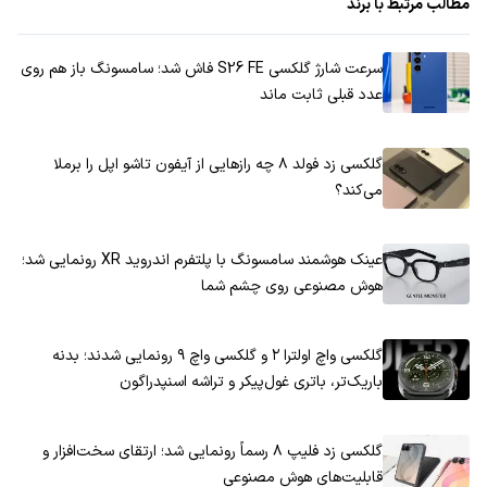
مطالب مرتبط با برند
سرعت شارژ گلکسی S26 FE فاش شد؛ سامسونگ باز هم روی
عدد قبلی ثابت ماند
گلکسی زد فولد ۸ چه رازهایی از آیفون تاشو اپل را برملا
می‌کند؟
عینک هوشمند سامسونگ با پلتفرم اندروید XR رونمایی شد؛
هوش مصنوعی روی چشم شما
گلکسی واچ اولترا ۲ و گلکسی واچ ۹ رونمایی شدند؛ بدنه
باریک‌تر، باتری غول‌پیکر و تراشه اسنپدراگون
گلکسی زد فلیپ ۸ رسماً رونمایی شد؛ ارتقای سخت‌افزار و
قابلیت‌های هوش مصنوعی