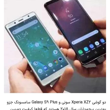
دو گوشی Xperia XZ2 سونی و Galaxy S9 Plus سامسونگ جزو
بهترین پرچمداران سال 2018 هستند که قطعا کیفیت دوربین