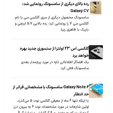
توسط سایت iClarified انجام شده است.
رده بالای دیگری از سامسونگ رونمایی شد:
Galaxy C7
سامسونگ محصول دیگری از سری گلکسی سی با نام
گلکسی سی 7 را رونمایی کرد؛ رده بالایی 5.7 اینچی و
باریک با ظاهری زیبا.
گلکسی اس 23 اولترا از سنسوری جدید بهره
خواهد برد
یک افشاگر اطلاعاتی تازه در مورد پرچمدار بعدی
سامسونگ فاش کرد.
6 Galaxy Note سامسونگ با مشخصاتی فراتر از
حد انتظار
با اینکه تنها 6 ماه از معرفی گلکسی نوت 5 می‌گذرد،
اولین شایعات در مورد مشخصات نوت 6 به بیرون درز
کرده است که به وجود رم 6 گیگابایتی و نمایشگر 6