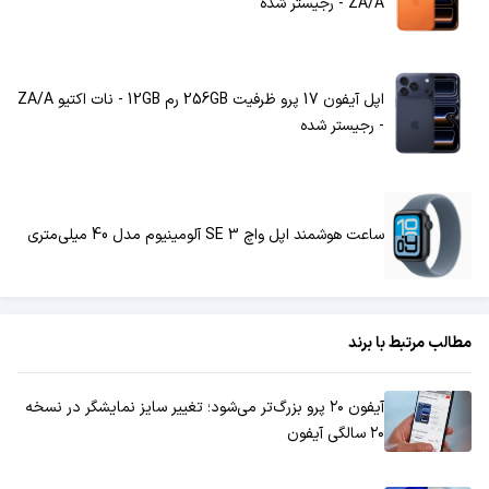
ZA/A - رجیستر شده
اپل آیفون 17 پرو ظرفیت 256GB رم 12GB - نات اکتیو ZA/A
- رجیستر شده
ساعت هوشمند اپل واچ SE 3 آلومینیوم مدل 40 میلی‌متری
مطالب مرتبط با برند
آیفون ۲۰ پرو بزرگ‌تر می‌شود؛ تغییر سایز نمایشگر در نسخه
۲۰ سالگی آیفون