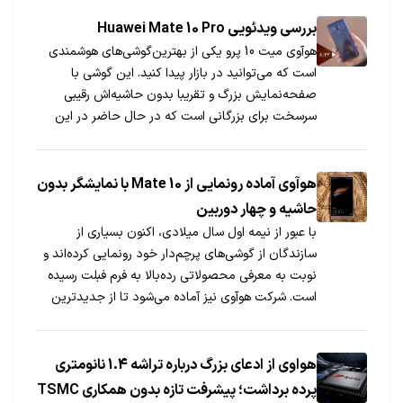
نگاهی خواهیم داشت به بخش باتری میت 10 تا بیشتر
با توانایی این پرچمدار آشنا شوید.
بررسی ویدئویی Huawei Mate 10 Pro
هوآوی میت 10 پرو یکی از بهترین‌گوشی‌های هوشمندی
است که می‌توانید در بازار پیدا کنید. این گوشی با
صفحه‌نمایش بزرگ و تقریبا بدون حاشیه‌اش رقیبی
سرسخت برای بزرگانی است که در حال حاضر در این
عرصه هستند.
هوآوی آماده رونمایی از Mate 10 با نمایشگر بدون
حاشیه و چهار دوربین
با عبور از نیمه اول سال میلادی، اکنون بسیاری از
سازندگان از گوشی‌های پرچم‎دار خود رونمایی کرده‎اند و
نوبت به معرفی محصولاتی رده‎بالا به فرم فبلت رسیده
است. شرکت هوآوی نیز آماده می‌شود تا از جدیدترین
فبلت پرچم‎دار خود از سری Mate رونمایی کند و اگر
شایعات جدید صحت داشته باشد، Mate 10 یک
شاهکار تمام عیار خواهد بود.
هواوی از ادعای بزرگ درباره تراشه 1.4 نانومتری
پرده برداشت؛ پیشرفت تازه بدون همکاری TSMC