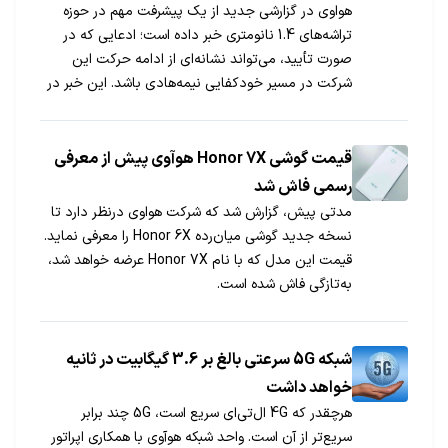
هواوی در گزارشی جدید از یک پیشرفت مهم در حوزه
تراشه‌های 1.4 نانومتری خبر داده است؛ ادعایی که در
صورت تأیید، می‌تواند نشانه‌ای از ادامه حرکت این
شرکت در مسیر خودکفایی نیمه‌هادی باشد. این خبر در
حالی منتشر شده که محدودیت‌های آمریکا و قطع
همکاری با TSMC همچنان فشار زیادی بر زنجیره تأمین
تراشه‌های هواوی وارد کرده‌اند.
قیمت گوشی Honor 7X هوآوی پیش از معرفی
رسمی فاش شد
مدتی پیش، گزارش شد که شرکت هواوی درنظر دارد تا
نسخه جدید گوشی میان‌رده Honor 6X را معرفی نماید.
قیمت این مدل که با نام Honor 7X عرضه خواهد شد،
به‌تازگی فاش شده است.
​شبکه 5G سرعتی بالغ بر 3.6 گیگابیت در ثانیه
خواهد داشت
هرچقدر که 4G ال‌تی‌ای سریع است، 5G چند برابر
سریع‌تر از آن است. واحد شبکه هوآوی با همکاری اپراتور