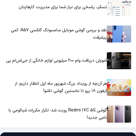
تسکیـ، پاسخی برای نیاز شما برای مدیریت کارهایتان
نقد و بررسی گوشی موبایل سامسونگ گلکسی A57؛ کمی
پیشرفت
آموزش دریافت وام ۲۰۰ میلیونی لوازم خانگی از جی‌اس‌ام پی
هر آن‌چه از رویداد بزرگ شهریور ماه اپل انتظار داریم؛ از
آیفون ۱۸ پرو تا نخستین گوشی تاشو!
گوشی Redmi 17C 5G رویت شد؛ تکرار مکررات شیائومی با
نامی جدید!