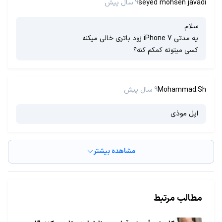
seyed mohsen javadi
9 سال پیش
سلام
یه مدتی iPhone 7 زود باتری خالی میکنه
کسی میتونه کمکم کنه؟
Mohammad.Sh
9 سال پیش
اپل موذی
مشاهده بیشتر
مطالب مرتبط