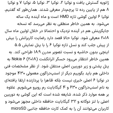
ژانویه گسترش یافت و نوکیا 2، نوکیا 3، نوکیا 5، نوکیا 7 و نوکیا
8 هم از پایین رده تا پرچم‌دار معرفی شدند. همان‌طور که گفتیم،
نوکیا 6 اولین گوشی تازه
HMD
است و ماه آینده یک ساله
می‌شود. به همین خاطر منطقی به نظر می‌رسد که نسخه
جایگزینش هم در آینده نزدیک و احتمالا در خلال اولین ماه سال
2018 معرفی شود. نوکیا حالا قصد دارد رضایت کاربرانش را بیش
از پیش جلب کند و نسل تازه نوکیا 6 را با پنل نمایش 5.5
اینچی بدون حاشیه و نسبت تصویر مدرن 18:9 طراحی کند. به
همین خاطر انتظار می‌رود حسگر اثرانگشت
Nokia 6 (2018)
به
پنل پشتی و زیر دوربین اصلی منتقل شود. از نظر مشخصات فنی
داخلی هم باید بگوییم دیگر از اسنپ‌دراگون معمولی 430 موجود
در نوکیا 6 اصلی خبری نیست بلکه ظاهرا با پردازنده ارتقا یافته‌ای
به نام اسنپ‌دراگون 630 و 4 گیگابایت رم روبرو می‌شویم. علاوه
بر همه موارد ذکر شده، شایعه شده است که این گوشی به دوربین
اصلی با لنز دوگانه و 32 گیگابایت حافظه داخلی مجهز می‌شود و
کاربران می‌توانند آن را به کمک کارت حافظه جانبی
microSD