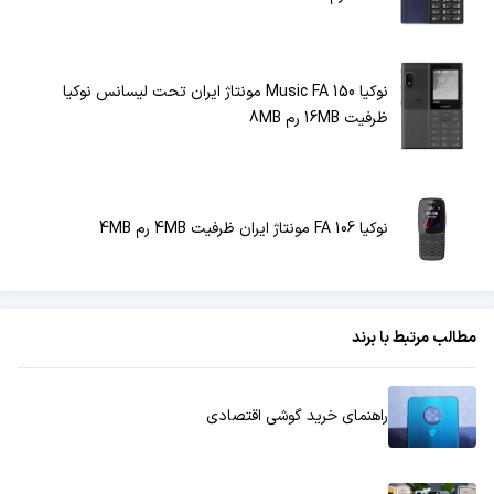
نوکیا 150 Music FA مونتاژ ایران تحت لیسانس نوکیا
ظرفیت 16MB رم 8MB
نوکیا 106 FA مونتاژ ایران ظرفیت 4MB رم 4MB
مطالب مرتبط با برند
راهنمای خرید گوشی اقتصادی