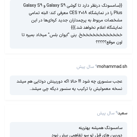
{{سامسونگ درنظر دارد تا گوشی Galaxy S9 و Galaxy S9
Plus را در نمایشگاه CES 2018 معرفی کند؛ البته تمامی
مشخصات مربوط به پرچمداران جدید کره‌ای‌ها در این
نمایشگاه اعلام نخواهد شد.}}}
خخخخخخخخخخخخخ. ینی "ایوان بلس" میخاد بمیره تا
اون موقع؟؟؟؟؟
mohammad.sh
9 سال پیش
عجب سنسوری چه شود !!! حالا اگه دوربینش دوتایی هم میشد
نسخه معمولیش با ترکیب یه سنسور دیگه چی میشد..
سعید
9 سال پیش
سامسونگ همیشه بهترینه
دوربین های قبل تو سو تفاهمی بیش نبود