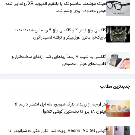
عینک هوشمند سامسونگ با پلتفرم اندروید XR رونمایی شد؛
هوش مصنوعی روی چشم شما
گلکسی واچ اولترا ۲ و گلکسی واچ ۹ رونمایی شدند؛ بدنه
باریک‌تر، باتری غول‌پیکر و تراشه اسنپدراگون
گلکسی زد فلیپ ۸ رسماً رونمایی شد؛ ارتقای سخت‌افزار و
قابلیت‌های هوش مصنوعی
جدیدترین مطالب
هر آن‌چه از رویداد بزرگ شهریور ماه اپل انتظار داریم؛ از
آیفون ۱۸ پرو تا نخستین گوشی تاشو!
گوشی Redmi 17C 5G رویت شد؛ تکرار مکررات شیائومی با