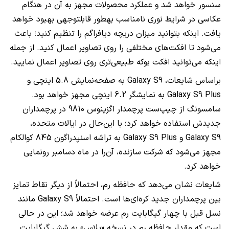
سنسور خواهد شد و عملکرد محصولات مجهز به آن در هنگام
عکاسی در شرایط نوری نامناسب به‎طور قابل‎توجهی بهبود خواهد
یافت. اینکه بتوانید میزان دریچه دیافراگم را تنظیم کنید؛ باعث
می‌شود تا افکت‌های مختلفی را روی تصاویر اعمال کنید. از جمله
اینکه می‌توانید افکت بوکه طبیعی‌تری روی تصاویر اعمال نمایید.
براساس شایعات،
Galaxy S9
به صفحه‌نمایش 5.8 اینچی و
Galaxy S9 Plus
به نمایشگر 6.2 اینچی مجهز خواهد بود.
سامسونگ از چیپ‌ست پرچمدار اگزینوس 9810 در پرچمداران
جدیدش استفاده خواهد کرد؛ با این‌حال در ایالات متحده،
Galaxy S9
و
Galaxy S9 Plus
به تراشه اسنپدراگون 845 کوالکام
مجهز می‌شود که شرکت سازنده، آن‌را در ماه دسامبر رونمایی
خواهد کرد.
شایعات نشان می‌دهد که حافظه رم، احتمالاً از دیگر نقاط تمایز
بین پرچمداران جدید کره‌ای‌ها است. احتمالاً
Galaxy S9
مانند
نسل قبل با چهار گیگابایت رم عرضه خواهد شد؛ این در حالی
است که مقدار حافظه رم در نسخه «پلاس» به شش گیگابایت