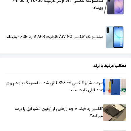
سامسونگ گلکسی S26 اولترا ظرفیت 256GB رم 12GB -
ویتنام
سامسونگ گلکسی A17 4G ظرفیت 128GB رم 6GB - ویتنام
مطالب مرتبط با برند
سرعت شارژ گلکسی S26 FE فاش شد؛ سامسونگ باز هم روی
عدد قبلی ثابت ماند
گلکسی زد فولد ۸ چه رازهایی از آیفون تاشو اپل را برملا
می‌کند؟