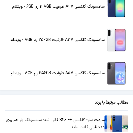
سامسونگ گلکسی A27 ظرفیت 128GB رم 6GB - ویتنام
سامسونگ گلکسی A37 ظرفیت 256GB رم 8GB - ویتنام
سامسونگ گلکسی A57 ظرفیت 256GB رم 8GB - ویتنام
مطالب مرتبط با برند
سرعت شارژ گلکسی S26 FE فاش شد؛ سامسونگ باز هم روی
عدد قبلی ثابت ماند