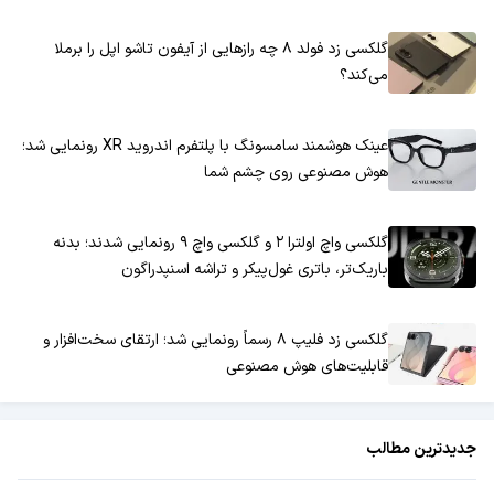
گلکسی زد فولد ۸ چه رازهایی از آیفون تاشو اپل را برملا
می‌کند؟
عینک هوشمند سامسونگ با پلتفرم اندروید XR رونمایی شد؛
هوش مصنوعی روی چشم شما
گلکسی واچ اولترا ۲ و گلکسی واچ ۹ رونمایی شدند؛ بدنه
باریک‌تر، باتری غول‌پیکر و تراشه اسنپدراگون
گلکسی زد فلیپ ۸ رسماً رونمایی شد؛ ارتقای سخت‌افزار و
قابلیت‌های هوش مصنوعی
جدیدترین مطالب