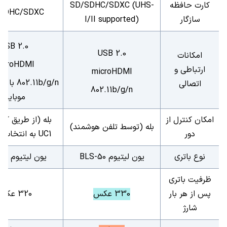
کارت حافظه
SD/SDHC/SDXC (UHS-
SDHC/SDXC
سازگار
I/II supported)
USB 2.0
USB 2.0
امکانات
icroHDMI
ارتباطی و
microHDMI
802.11b/g/n
با کم
اتصالی
802.11b/g/n
موبایل
امکان کنترل از
بله (از طریق کا
بله (توسط تلفن هوشمند)
دور
UC1
به انتخاب خ
نوع باتری
یون لیتیوم
BLS-50
یون لیتیوم
50
ظرفیت باتری
پس از هر بار
330 عکس
320 عکس
شارژ