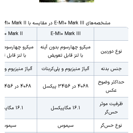
مشخصه‌های E-M10 Mark III در مقایسه با E-M10 Mark II
M10 Mark II
E-M10 Mark III
میکرو چهارسوم بدون آینه
میکرو چهارسوم بد
نوع دوربین
با لنز قابل تعویض
با لنز قابل ت
جنس بدنه
آلیاژ منیزیوم و پلی‌کربنات
آلیاژ منیزیوم و پل
حداکثر وضوح
4068 در 3456 پیکسل
4068 در 3456 پیکسل
عکس
ظرفیت موثر
16.1 مگاپیکسل
16.1 مگاپیکسل
حس‌گر
نوع حس‌گر
سیموس
سیموس