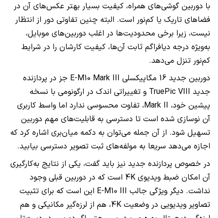
با دوربین گوشی‌های همراه، کیفیت بسیار بهتر عکس‌های آن در
فضاهای تاریک یا کم‌نور است. البته چنین تفاوتی دور از انتظار
نیست، زیرا برخی محدودیت‌ها در اغلب دوربین‌های موبایل،
به‌ویژه درجه دیافراگم ثابت آن‌ها، کیفیت کارشان را در شرایط
کم‌نور تنزل می‌دهد.
دوربین جدید 16 مگاپیکسلی
E-M10 Mark III
جز در پردازنده
جدید
TruePic VIII
و تغییراتی اندک در ارگونومی با نسخه
پیشین خود،
Mark II
، تفاوت محسوسی ندارد اما واسط کاربری
آن نوسازی شده است تا دسترسی به قابلیت‌های مهم دوربین
تسهیل شود. از آن جمله می‌توان به دکمه میان‌بری اشاره کرد که
اجازه می‌دهد سریعا به مولفه‌های ثبت تصویر دسترسی بیابید.
در خصوص پردازنده جدید نیز باید گفت، یکی از نتایج به‌کارگیری
آن امکان ضبط ویدیوی
4K
است که در دوربین قبلی وجود
نداشت. دیگر ویژگی جالب
E-M10 III
این است که برای تثبیت
تصاویر ویدیویی در وضعیت
،4K
هم از لرزه‌گیر مکانیکی و هم