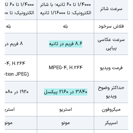
1/4000 تا 60 ثانیه؛ با شاتر
1/4000 تا 
سرعت شاتر
الکترونیک: تا 1/16000 ثانیه
الکترونیک: تا 1/16000 ثانیه
فلاش سرخود
بله
بله
سرعت عکاسی
8.6 فریم در ثانیه
8 فریم در ثانیه
پیاپی
G-4, H.264
فرمت ویدیو
MPEG-4, H.264
Motion JPEG)
حداکثر وضوح
3840 در 2160 پیکسل
1920 در 1080 پیکسل
ویدیو
میکروفون
استریو
استریو
اسپیکر
مونو
مونو