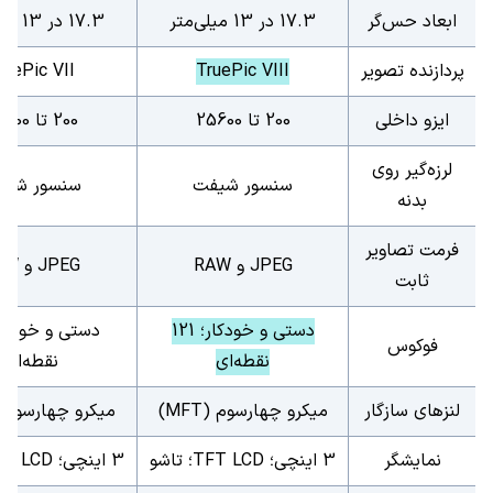
ابعاد حس‌گر
17.3 در 13 میلی‌متر
17.3 در 13 میلی‌متر
پردازنده تصویر
TruePic VIII
ruePic VII
ایزو داخلی
200 تا 25600
200 تا 25600
لرزه‌گیر روی
سنسور شیفت
سنسور شیف
بدنه
فرمت‌ تصاویر
JPEG
و
RAW
JPEG
و
AW
ثابت
دستی و خودکار؛ 121
فوکوس
نقطه‌ای
نقطه‌ای
لنزهای سازگار
میکرو چهارسوم (
MFT
)
میکرو چهارسوم 
نمایشگر
3 اینچی؛
TFT LCD
؛ تاشو
3 اینچی؛
FT LCD