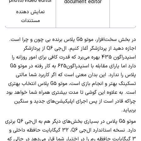
photo/video editor
document editor
نمایش دهنده
مستندات
در بخش سخت‌افزار، موتو
G5
پلاس برنده بی چون و چرا است.
اجازه دهید از پردازشگر آغاز کنیم. ال‌جی
Q6
از پردازشگر
اسنپدراگون 435 بهره می‌برد که قدرت کافی برای امور روزانه را
دارد اما یارای مقابله با اسنپدراگون625 به کار رفته در موتو
G5
پلاس را ندارد. این بدان معنی است که اگر کاربرد شما مالتی
تسکینگ بهتر و انجام بازی است، موتو
G5
پلاس انتخاب بهتری
است. به علاوه این گوشی تا مدت بیشتری همراه شما خواهد بود
چراکه قادر است از پس اجرای اپلیکیشن‌های جدید و سنگین
بربیاید.
موتو
G5
پلاس در بسیاری بخش‌های دیگر هم به ال‌جی
Q6
برتری
دارد. نسخه استاندارد ال‌جی
Q6
، 32 گیگابایت حافظه داخلی و
3 گیگابایت حافظه رم را در اختیار شما قرار می‌دهد در حالی که