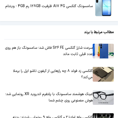
سامسونگ گلکسی A17 4G ظرفیت 128GB رم 4GB - ویتنام
مطالب مرتبط با برند
سرعت شارژ گلکسی S26 FE فاش شد؛ سامسونگ باز هم روی
عدد قبلی ثابت ماند
گلکسی زد فولد ۸ چه رازهایی از آیفون تاشو اپل را برملا
می‌کند؟
عینک هوشمند سامسونگ با پلتفرم اندروید XR رونمایی شد؛
هوش مصنوعی روی چشم شما
گلکسی واچ اولترا ۲ و گلکسی واچ ۹ رونمایی شدند؛ بدنه