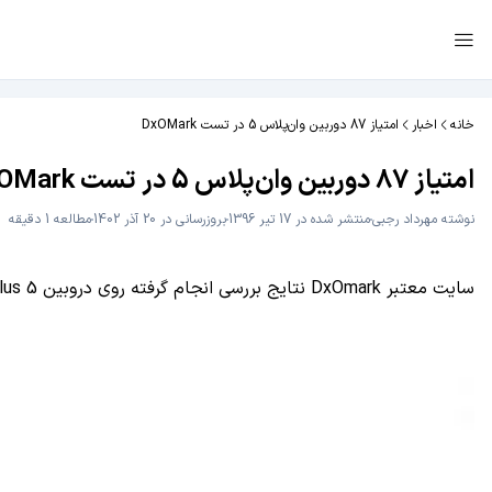
خانه
اخبار
امتیاز 87 دوربین وان‌پلاس 5 در تست DxOMark
امتیاز 87 دوربین وان‌پلاس 5 در تست DxOMark
نوشته
مهرداد رجبی
منتشر شده در 17 تیر 1396
بروزرسانی در 20 آذر 1402
مطالعه 1 دقیقه
سایت معتبر DxOmark نتایج بررسی انجام گرفته روی دروبین Oneplus 5 را منتشر کرد. بر اساس نتایج این بررسی دوربین پرچمدار وان‌پلاس یکی از بهترین دوربین‌ها را در اختیار دارد.