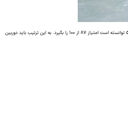
دوربین وان‌پلاس 5 توانسته است امتیاز 87 از 100 را بگیرد. به این ترتیب باید دوربین