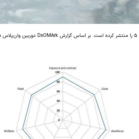
ش
DxOMArk