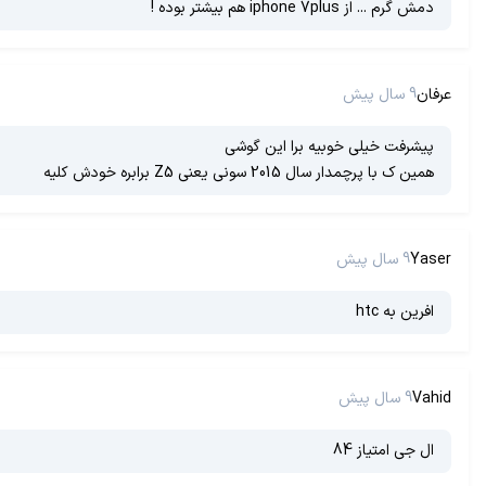
دمش گرم ... از iphone 7plus هم بیشتر بودە !
عرفان
9 سال پیش
پیشرفت خیلی خوبیه برا این گوشی
همین ک با پرچمدار سال 2015 سونی یعنی Z5 برابره خودش کلیه
Yaser
9 سال پیش
افرین به htc
Vahid
9 سال پیش
ال جی امتیاز 84