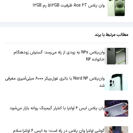
وان پلاس Ace 6T ظرفیت 512GB رم 12GB
مطالب مرتبط با برند
وان‌پلاس N6x به زودی از راه می‌رسد؛ گسترش زودهنگام
خانواده N6
وان‌پلاس Nord N6 با باتری غول‌پیکر ۸۰۰۰ میلی‌آمپری معرفی
شد
وان پلاس ایس ۶ اولترا با کنترلر گیمینگ روانه بازار می‌شود
گوشی اولترا وان پلاس در راه است؛ به ایس ۶ اولترا سلام