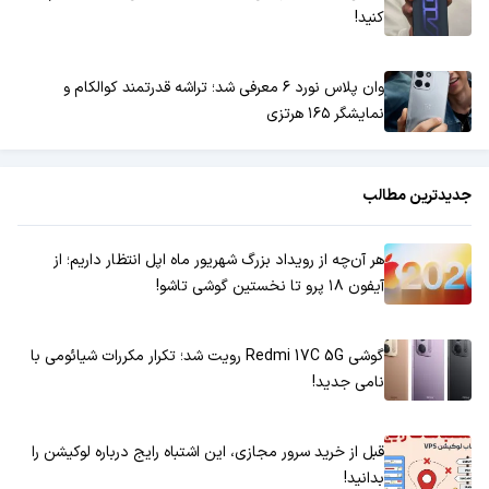
کنید!
وان پلاس نورد ۶ معرفی شد؛ تراشه قدرتمند کوالکام و
نمایشگر ۱۶۵ هرتزی
جدیدترین مطالب
هر آن‌چه از رویداد بزرگ شهریور ماه اپل انتظار داریم؛ از
آیفون ۱۸ پرو تا نخستین گوشی تاشو!
گوشی Redmi 17C 5G رویت شد؛ تکرار مکررات شیائومی با
نامی جدید!
قبل از خرید سرور مجازی، این اشتباه رایج درباره لوکیشن را
بدانید!