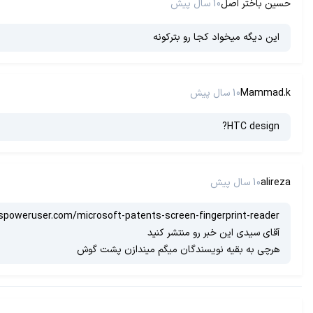
حسین باختر اصل
10 سال پیش
این دیگه میخواد کجا رو بترکونه
Mammad.k
10 سال پیش
HTC design?
alireza
10 سال پیش
spoweruser.com/microsoft-patents-screen-fingerprint-reader/
آقای سیدی این خبر رو منتشر کنید
هرچی به بقیه نویسندگان میگم میندازن پشت گوش