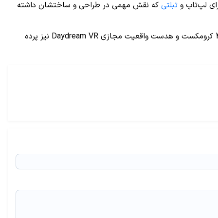
تبلتی
که نقش مهمی در طراحی و ساختشان داشته
پیش‌بینی می‌شود مراسم رونمایی از گوشی Pixel گوگل ساعت 20:30 سه شنبه 13 مهرماه در سانفرانسیکو برگزار شود در کنار آن از مدل 4K کرومکست و هدست واقعیت مجازی Daydream VR نیز پرده