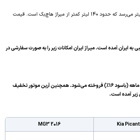
میراژ صندوقدار همچنین حدود 20 سانتیمتر فضای پا در ردیف عقب دارد که بیشتر از همه رقیبانش است. حجم صندوق آن نیز به 348 لیتر می‌رسد که حدود 140 لیتر کمتر از میراژ هاچ‌بک است. قیمت
به، 4 آبان ماه، آرین موتور از میراژ 2017 در تهران رونمایی کرد. کوچکترین محصول میتسوبیشی با همان انجین 77 اسبی به ایران آمده است. میراژ ایران امکانات زیر را به صورت سفارشی در
میراژ 2017 در ایران 7.5 میلیون تومان بیشتر از میراژ 2016 قیمت‌گذاری شده است. این هاچ‌بک بزودی با اقساط 12 ماهه (بدون کارمزد) و 24 ماهه (باسود 16%) فروخته می‌شود. همچنین آرین موتور تخفیف
2016 MG3