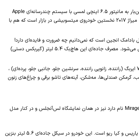
در کابین میراژ 2017 چیز خاصی نمی‌بینید چون تنها فرمان و صفحه کیلومتر اندکی تغییر کرده‌اند. ناگفته نماند که این خودرو برای نخستین‌بار به مانیتور 6.5 اینچی لمسی با سیستم چندرسانه‌ای Apple
CarPlay و Android Auto همچنین سیستم صوتی 300 واتی Rockford Fosgate مجهز است که هردو سفارشی هستند. فراموش نکنیم که میراژ 2017 نخستین خودروی میتسوبیشی در بازار است که هم با
 بادامک انجین است که نمی‌دانیم چه ضرورت و فایده‌ای دارد!
پیشرانه 3 سیلندر میراژ 2017 همچون سابق حدود 77 اسب‌بخار قدرت و 100 نیوتن‌متر گشتاور دارد که با گیربکس CVT به چرخ جلو منتقل می‌شود. مصرف جاده‌ای این هاچ‌بک 5.4 لیتر (گیربکس دستی)
میراژ که حجم صندوقش به 487 لیتر و با خواباندن صندلی‌های عقب به حدود 1331 لیتر می‌رسد در بهترین تیپ خود ویژگی‌هایی مانند 7 ایربگ (راننده، زانویی راننده، سرنشین جلو، جانبی جلو، پرده‌ای) ،
مز و سیستم کمکی ترمز، کنترل پایداری ASC ، کنترل کشش TCL ، کمکی حرکت در شیب HSA ، دوربین عقب، گرمکن صندلی‌ها، مه‌شکن، آینه‌های تاشو برقی و چراغ‌های زنون
فیس‌لیفت اخیر میتسوبیشی تنها برای هاچ‌بک میراژ نبود و شامل نسخه سدان آن هم می‌شود. نسخه به‌روزشده سدان میراژ که حالا Mirage G4 نام دارد نیز در همان نمایشگاه لس‌آنجلس و در کنار مدل
میراژ صندوقدار که پیشرانه مشابه‌ای با مدل هاچ‌بکش دارد، در کلاس سدان‌های کامپکت و حریف مدل‌هایی مانند هیوندای اکسنت، تویوتا یاریس و کیا ریو است. این خودرو در سیکل جاده‌ای 5.6 لیتر بنزین