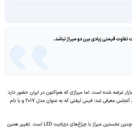
 به بازار عرضه شده است. اما میراژی که هم‌اکنون در ایران حضور دارد
از نسل ششم است که در 2012 به بازار آمد. میراژ تا سال 2015 بدون تغییر ماند تا اینکه اواخر 2015 اولین فیس‌لیفت آن در نمایشگاه لس آنجلس معرفی شد؛ فیس لیفتی که به عنوان مدل 2017 و با نام
میراژ 2017 در چراغ‌های پروژکتوری، سپرهای جلو و عقب، چراغ‌های LEDدار عقب و رینگ‌ها از مدل 2016 خود متفاوت است. این خودرو همچنین نخستین میراژ با چراغ‌های دی‌لایت LED است. تغییر همین