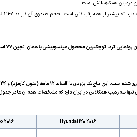
روز سه شن
2016 Kia Picanto
2016 Hyundai i20