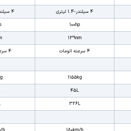
4 سیلندر-1.4 لیتری
4 سیلندر-1.2 لیتری
p
100hp
m
139nm
4 سرعته اتومات
4 سرعته اتومات
g
1155kg
L
45L
L
326L
/h
180km/h