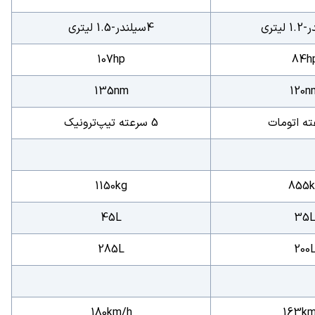
4سیلندر-1.5 لیتری
107hp
84h
135nm
120n
5 سرعته تیپ‌ترونیک
1150kg
855k
45L
35
285L
200
180km/h
163km