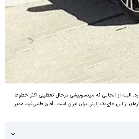
نان ادامه دارد. البته از آنجایی که میتسوبیشی درحال تعطیلی اکثر خطوط
ای از این هاچ‌بک ژاپنی برای ایران است. آقای طلبی‌فرد، مدیر