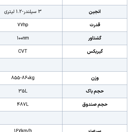
انجین
3 سیلندر-1.2 لیتری
قدرت
77hp
گشتاور
100nm
گیربکس
CVT
وزن
855-860kg
حجم باک
35L
حجم صندوق
487L
سرعت
167km/h