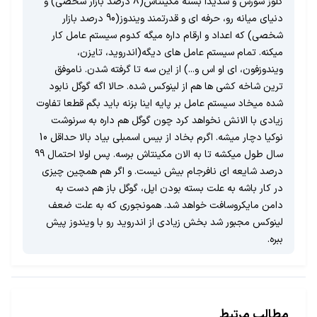
کلوز سورس و شدیدا بسته مکینتاش(8 درصد بازار شخصی) و
دنیای میانه رو، حرفه ای و قدرتمند ویندوز(90 درصد بازار
شخصی) که اعداد و ارقام داره میگه کدوم سیستم عامل کار
میکنه. تمام سیستم عامل های دیگه(اندروید، تایزن،
ویندوزفون، ای او اس و...) از این سه تا گرفته شدن. ناموفق
ترین شاخه کشی ها هم از لینوکس شده. حالا اگه گوگل نابود
شده میخاد سیستم عامل بر پایه اینا بزنه باید بگم قطعا تفاوت
زیادی با الانش نخواهد کرد چون گوگل هم داره به سرنوشت
نوکیا دچار میشه. اگرم بخاد از بیس اسمبلی بیاد بالا حداقل 10
سال طول میکشه تا به الان مکینتاش برسه. پس اولا احتمال 99
درصد شایعه ای نافرجام بیش نیست. و اگر هم همچین چیزی
در کار باشه به علت بسته بودن اپل، گوگل باز هم دست به
دامن مایکروسافت خواهد شد. همونجوری که به علت ضعف
لینوکس مجبور شد بخش زیادی از اندروید رو با ویندوز پیش
ببره.
مطالب مرتبط