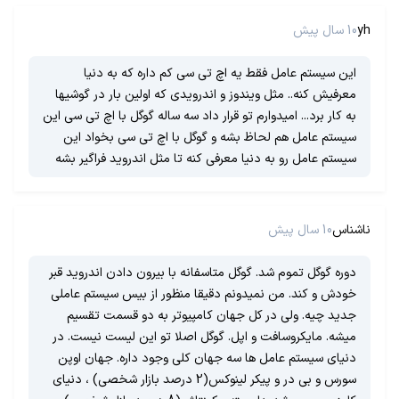
yh
10 سال پیش
این سیستم عامل فقط یه اچ تی سی کم داره که به دنیا
معرفیش کنه.. مثل ویندوز و اندرویدی که اولین بار در گوشیها
به کار برد... امیدوارم تو قرار داد سه ساله گوگل با اچ تی سی این
سیستم عامل هم لحاظ بشه و گوگل با اچ تی سی بخواد این
سیستم عامل رو به دنیا معرفی کنه تا مثل اندروید فراگیر بشه
ناشناس
10 سال پیش
دوره گوگل تموم شد. گوگل متاسفانه با بیرون دادن اندروید قبر
خودش و کند. من نمیدونم دقیقا منظور از بیس سیستم عاملی
جدید چیه. ولی در کل جهان کامپیوتر به دو قسمت تقسیم
میشه. مایکروسافت و اپل. گوگل اصلا تو این لیست نیست. در
دنیای سیستم عامل ها سه جهان کلی وجود داره. جهان اوپن
سورس و بی در و پیکر لینوکس(2 درصد بازار شخصی) ، دنیای