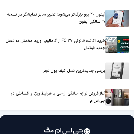
آیفون ۲۰ پرو بزرگ‌تر می‌شود؛ تغییر سایز نمایشگر در نسخه
۲۰ سالگی آیفون
خرید اکانت قانونی FC 27 از گامالوپ؛ ورود مطمئن به فصل
جدید فوتبال
بررسی جدیدترین نسل کیف پول لجر
آغاز فروش لوازم خانگی ال‌جی با شرایط ویژه و اقساطی در
جی‌اس‌ام