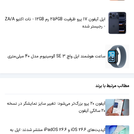
اپل آیفون 17 پرو ظرفیت 256GB رم 12GB - نات اکتیو ZA/A
- رجیستر شده
ساعت هوشمند اپل واچ SE 3 آلومینیوم مدل 40 میلی‌متری
مطالب مرتبط با برند
آیفون ۲۰ پرو بزرگ‌تر می‌شود؛ تغییر سایز نمایشگر در نسخه
۲۰ سالگی آیفون
آپدیت‌های iOS 26.6 و iPadOS 26.6 منتشر شدند؛ اپل به