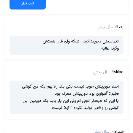
ثبت نظر
رضا
7 سال پیش
تنهاعیبش دیرپیداکردن شبکه وای فای هستش
وگرنه عالیه
Milad
9 سال پیش
اصلا دوربینش خوب نیست یکی یک راه بهم بگه من گوشی
قبلیم4cهواوی بود دوربینش معرکه بود
با این که طرفدار الجی ام ولی این بار باید بگم دوربین این
گوشی رو واقعی تولید نکرده 13و5 نیست
شهرام
10 سال پیش