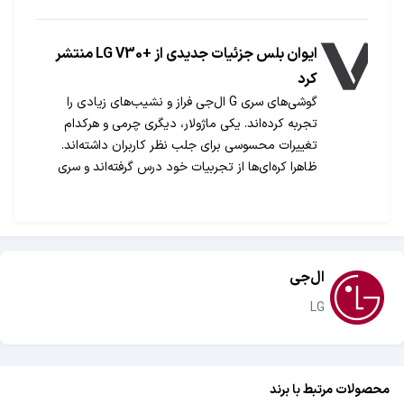
به نام‌های V10 و G5 به تازگی توانسته‌اند تاییدیه‌های
لازم دولت آمریکا را برای استفاده سازمان‌های این کشور
کسب نمایند.
ایوان بلس جزئیات جدیدی از +LG V30 منتشر
کرد
گوشی‌های سری G ال‌جی فراز و نشیب‌های زیادی را
تجربه کرده‌اند. یکی ماژولار، دیگری چرمی و هرکدام
تغییرات محسوسی برای جلب نظر کاربران داشته‌اند.
ظاهرا کره‌ای‌ها از تجربیات خود درس گرفته‌اند و سری
باثباتی به نام V را روانه بازار کرده‌اند. اخیرا اخبار جدیدی
درباره V30 و V30+ پرچمدار جدید سری V منتشر شده
که در ادامه مطالعه می‌کنید.
ال‌جی
LG
محصولات مرتبط با برند