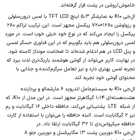
خاموش/روشن در پشت قرار گرفته‌اند.
ال‌جی
K10
به نمایشگر ۵٫۳ اینچ
TFT LCD
با لمس درون‌سلولی
و رزولوشن ۱۲۸۰×۷۲۰ پیکسل مجهز است. این ترکیب تراکم ۲۸۰
پیکسل را ایجاد می‌کند که در نوع خود خیلی خوب است. در مورد
لمس درون‌سلولی هم باید بگوییم که در این فناوری حسگر لمسی
و پنل
LCD
در هم ادغام شده‌اند تا ضخامت مونتاژ کاسته شود.
در نهایت، کاربر می‌تواند از گوشی هوشمند باریک‌تری لذت ببرد که
تجربه لمس بهتری دارد و نیز تعامل سرگرم‌کننده و جذابی با
محتوای گوشی خود تجربه کند
.
ال‌جی
K10
به سیستم‌عامل اندروید ۶ مارشمالو و پردازنده‌
هشت‌هسته‌ای ۱٫۱۴ گیگاهرتز مجهز است. در این مدل از
،K10
که
از شبکه
LTE
پشتیبانی می‌کند، حافظه داخلی ۱۶ گیگابایت و رم
نیز ۲ گیگابایت است. البته حافظه را می‌توان با استفاده از کارت
حافظه میکرواس‌دی تا ۳۲ گیگابایت ارتقا داد. در
ال‌جی
K10
دوربین پشت ۱۳ مگاپیکسل و دوربین جلو ۸