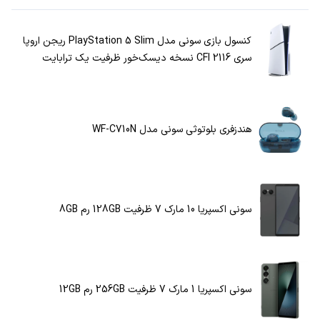
کنسول بازی سونی مدل PlayStation 5 Slim ریجن اروپا
سری CFI 2116 نسخه دیسک‌خور ظرفیت یک ترابایت
هندزفری بلوتوثی سونی مدل WF-C710N
سونی اکسپریا 10 مارک 7 ظرفیت 128GB رم 8GB
سونی اکسپریا 1 مارک 7 ظرفیت 256GB رم 12GB