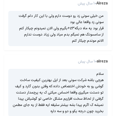
Alireza
10 سال پیش
من خیلی سونی زد رو دوست دارم ولی با این کار دلم گرفت
سونی زد واقعا عالی بود
قرار بود یه ماه دیگهz3+بگیرم ولی الان نمیدونم چیکار کنم
از سامسونگ هم نمیگم بدم میاد ولی زیاد دوست ندارم
الانم موندم چیکار کنم
alireza
10 سال پیش
سلام
هرچی باشه شرکت سونی بعد از اپل بهترین کیفیت ساخت
گوشی رو به خودش اختصاص داده.که وقتی بدون گارد و کیف
تو دستت میگیری واقعا احساس میکنی ک یه پرچمدار دستت
گرفتی از لحاظ سخت افزاریم مشکل خاصی تو گوشیاش پیدا
نمیشه ک اگرم پیدا بشه بیشتر سلیقه ایه فقط از یه جای مطمن
بخرید چون درجه یکو و دو و سه داره