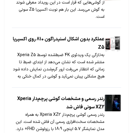
از گوشی‌هایی که قرار است در این رویداد معرفی شوند
به گوش می‌رسد. این بار هم نوبت اکسپریا Z5 سونی
است.
عملکرد بدون اشکال اسنپدراگون 810 روی اکسپریا
Z5
به‌تازگی یک ویدئوی 4K ضبط‌شده توسط Xperia Z5
منتشر شده است که نشان می‌دهد از ابتدای ضبط تا
زمانی که انتظار می‌رفت ارور گرم‌شدن نمایش داده شود
هیچ مشکلی پیش نمی‌آید و گوشی در کمال خنکی به
ضبط ویدئو ادامه می‌دهد؛ عملکردی که اسنپدراگون ۸۱۰
از ارائه آن روی گوشی‌های هوشمند دیگر عاجز بود.
رندر رسمی و مشخصات گوشی پرچم‌دار Xperia
XZ2 سونی فاش شد
رندر رسمی گوشی پرچم‌دار Xperia XZ2 به همراه
مشخصات سخت‌افزاری رسمی آن فاش شده است. این
مدل نمایشگر 5.7 اینچی 18:9 با رزولوشن FHD+ دارد.