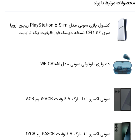
محصولات مرتبط با برند
کنسول بازی سونی مدل PlayStation 5 Slim ریجن اروپا
سری CFI 2116 نسخه دیسک‌خور ظرفیت یک ترابایت
هندزفری بلوتوثی سونی مدل WF-C710N
سونی اکسپریا 10 مارک 7 ظرفیت 128GB رم 8GB
سونی اکسپریا 1 مارک 7 ظرفیت 256GB رم 12GB