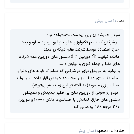
عماد
10 سال پیش
سونی همیشه بهترین بوده،هست،خواهد بود..
ابر شرکتی که تمام تکنولوژی های دنیا رو بوجود میاره و بعد
اجازه استفاده توسط شرکت های دیگه رو میده
مانند: کیفیت 4k دوربین 3 d سنسور های دوربین همه شرکت
های دنیا از جمله کنون و نیکون و......
و تولید یه موبایل برای ابر شرکتی که تمام کارخونه های دنیا و
تمام تکنولوژی دنیا رو زیر مجموعه خودش قرار داده مثل تولید
اسباب بازی میمونه(که البته تو این زمینه هم بهترینه)
امیدوارم سونی از دوربین های بی نظیر جدیدش و همینطور
سنسور های خارق العادش با حساسیت بالای 100000 و دوربین
360 درجه 48k رونمایی کنه
j.e.a.n.c.l.u.d.e.
10 سال پیش