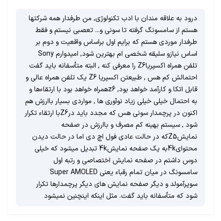
درود به علاقه مندان با ادب تکنولوژی, من طرفدار همه شرکتها
هستم از سامسونگ گرفته تا سونی و... تعصبی نیستم و فقط
طرفدار موردی هستم که برایم اول براساس واقعیت و دوم بر
اساس نیازو سلیقه شخصی ام بهترین شود, امیدوارم Sony
تلفن همراه اکسپریاZ6 را معرفی کنه , البته متأسفانه باید گفت
احتمالش کم هس , طبیعتن اکسپریا Z6 یک تلفن همراه عالی و
قابل اتکا و کارآمد خواهد بود, z6همراه خواهد بود با ارتقاءها و
به احتمال خیلی خیلی زیاد نوآوری ها , مواردی بسیار باارزش هم
اکنون در پرچمدار سونی هس که مجدد باید درZ6با ارتقاء تکرار
شود , سیستم بهینه کم مصرف و باارزش در صفحه
نمایشZ5که در حالت عادی فول اچ دی اما در حالت دیدن
محتوای4kبه یک صفحه نمایش4k تبدیل میشود که خیلی
دوس داشتم در صفحه نمایش اختصاصی و رتبه اول
سامسونگ در میان تمام رقباء یعنی Super AMOLED
سوپرآمولد و دیگر صفحه نمایش های دیگر پرچمدارها تکرار
شود که متأسفانه باید گفت. مثل اینکه اینچنین نمیشود