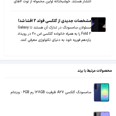
انتشار هستند. خوشبختانه اولین محموله از نوت 7های
تعویض و تعمیرشده راهی پرتغال می‌شود و به زودی
بقیه دنیا نیز گوشی‌هایشان را دریافت می‌کنند.
مشخصات جدیدی از گلکسی فولد 2 افشا شد!
مسئولان سامسونگ در تدارک آن هستند تا Galaxy
Fold 2 را به همراه خانواده گلکسی اس 20 در رویداد
یازدهم فوریه خود به دنیای تکنولوژی معرفی کنند.
محصولات مرتبط با برند
سامسونگ گلکسی A27 ظرفیت 128GB رم 6GB - ویتنام