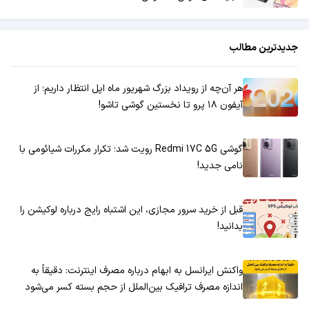
جدیدترین مطالب
هر آن‌چه از رویداد بزرگ شهریور ماه اپل انتظار داریم؛ از
آیفون ۱۸ پرو تا نخستین گوشی تاشو!
گوشی Redmi 17C 5G رویت شد؛ تکرار مکررات شیائومی با
نامی جدید!
قبل از خرید سرور مجازی، این اشتباه رایج درباره لوکیشن را
بدانید!
واکنش ایرانسل به ابهام درباره مصرف اینترنت: دقیقاً به
اندازه مصرف ترافیک بین‌الملل از حجم بسته کسر می‌شود