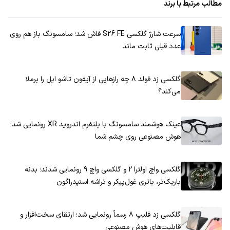
مطالب مرتبط با برند
سرعت شارژ گلکسی S26 FE فاش شد؛ سامسونگ باز هم روی
عدد قبلی ثابت ماند
گلکسی زد فولد ۸ چه رازهایی از آیفون تاشو اپل را برملا
می‌کند؟
عینک هوشمند سامسونگ با پلتفرم اندروید XR رونمایی شد؛
هوش مصنوعی روی چشم شما
گلکسی واچ اولترا ۲ و گلکسی واچ ۹ رونمایی شدند؛ بدنه
باریک‌تر، باتری غول‌پیکر و تراشه اسنپدراگون
گلکسی زد فلیپ ۸ رسماً رونمایی شد؛ ارتقای سخت‌افزار و
قابلیت‌های هوش مصنوعی