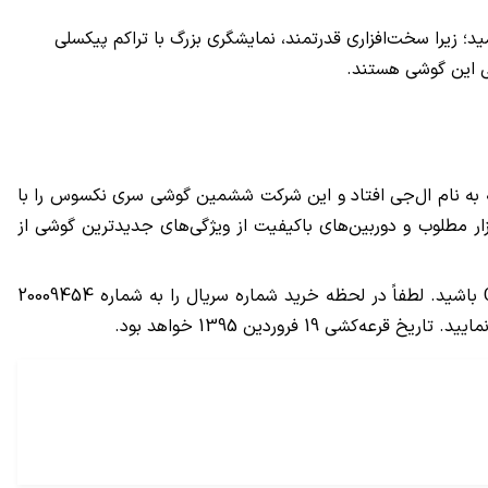
ن این روزهای بازار موبایل نامید؛ زیرا سخت‌افزاری قدرتمند، نمایشگری بزرگ با تراکم پیکسلی
لی این گوشی هستند.
ی برتر گوشی‌سازی، اقدام به تولید گوشی‌های سری نکسوس می‌کند. در سال 2015 هم مجدداً قرعه به نام ال‌جی افتاد و این شرکت ششمین گوشی سری نکسوس را با
ت‌افزار مطلوب و دوربین‌های باکیفیت از ویژگی‌های جدیدترین گوشی از
در جشنواره نوروزی موبایل ال‌جی با خرید هر یک از این سه پرچمدار و ارسال شماره سریال (IMEI) گوشی شما می‌توانید برنده بنز C200 باشید. لطفاً در لحظه خرید شماره سریال را به شماره 20009454
1 فروردین 1395 خواهد بود.