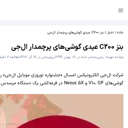
خانه
اخبار
بنز C200 عیدی گوشی‌های پرچمدار ال‌جی
بنز C200 عیدی گوشی‌های پرچمدار ال‌جی
نوشته
مهرداد رجبی
منتشر شده در 07 بهمن 1394
بروزرسانی در 18 آذر 1402
مطالعه 2 دقیقه
گوشی‌های V10، G4 و Nexus 5X در قرعه‌کشی یک دستگاه مرسدس بنز مدل C200 شرکت می‌کنند.