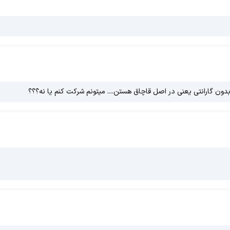
دون گارانتی یعنی در اصل قاچاق هستن.... میتونم شرکت کنم یا نه؟؟؟