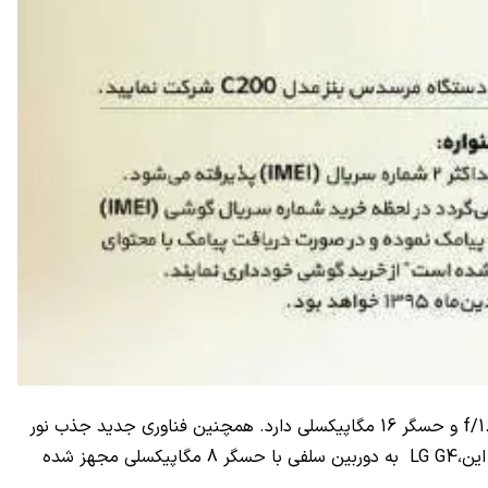
G4 گوشی جدید LG است که به فروش خوبی دست پیدا کرده است. این گوشی دارای دوربین منحصر به فردی است که دریچه‌ی دیافراگم f/1.8 و حسگر 16 مگاپیکسلی دارد. همچنین فناوری جدید جذب نور
RGB در این دوربین به کار گرفته شده است که باعث می‌شود تصاویر ثبت‌شده نزدیک‌ترین رنگ را به رنگ‌های اصلی داشته باشند. علاوه بر این،LG G4 به دوربین سلفی با حسگر 8 مگاپیکسلی مجهز شده