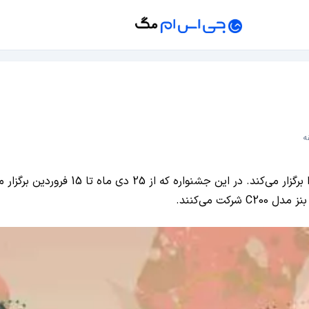
شرکت ال‌جی الکترونیکس امسال «جشنواره نور