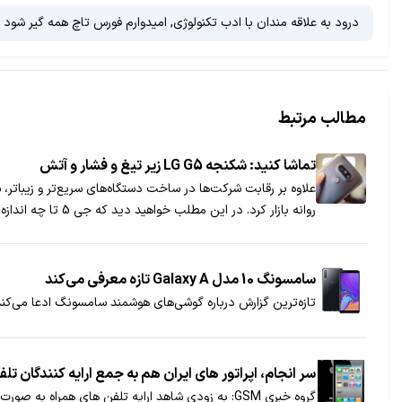
درود به علاقه مندان با ادب تکنولوژی, امیدوارم فورس تاچ همه گیر ش
مطالب مرتبط
تماشا کنید: شکنجه LG G5 زیر تیغ و فشار و آتش
علاوه بر رقابت شرکت‌ها در ساخت دستگاه‌های سریع‌تر و زیباتر، 
روانه بازار کرد. در این مطلب خواهید دید که جی 5 تا چه اندازه می‌تواند از آزمایش‌های مختلف سربلند بیرون بیاید.
سامسونگ 10 مدل Galaxy A تازه معرفی می‌کند
تازه‌ترین گزارش درباره گوشی‌های هوشمند سامسونگ ادعا می‌کند که این غول تکنولوژی قصد دارد در نیم
سر انجام، اپراتور های ایران هم به جمع ارایه کنندگان تل
گروه خبری GSM: به زودی شاهد ارایه تلفن های همراه به صورت قراردادی توسط ..