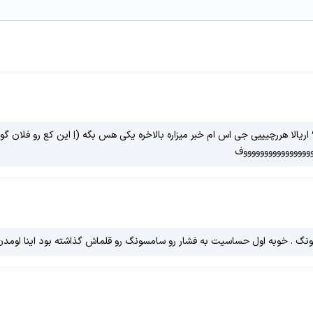
ريالا هررچیییی جی اس ام خبر میزاره بالاخره یکی هس بگه (اِ این کع رو فلان گ
وووووووووووووووووف
ونگ . خوبه اول حساسیت به فشار رو سامسونگ رو قلماش گذاشته بود اینا اومدن