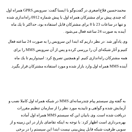
محمدحسین فلاح‌اصغری در گفت‌وگو با ایسنا گفت: سرویس
GPRS
همراه اول
كه چندی
پیش برای مشتركان همراه اول با پیش شماره 0912 راه‌اندازی شده
و تنها در ساعات 23
تا 8 برای مشتركان قابل استفاده بود، حداكثر تا یك ماه
آینده به صورت 24 ساعته فعال
می‌شود
.
وی یادآور شد: در نظر داریم كه ابتدا این سرویس را به صورت 24
ساعته فعال
كنیم و آثار شبكه‌ای آن را بررسی كرده و پس از آن سرویس
MMS
را برای
همه
مشتركان راه‌اندازی كنیم. او همچنین تصریح كرد: امیدواریم تا یك ماه
آینده
MMS
همراه اول وارد بازار شده و مورد استفاده مشتركان قرار بگیرد
.
به گفته‌ وی
سیستم پیام چندرسانه‌ای
MMS
در شبكه همراه اول كاملا نصب و
آزمایش شده و گواهی و
تاییدیه مورد نظر را از سازمان تنظیم مقررات
دریافت شده است. وی بابیان این كه
سیستم
MMS
همراه اول آماده‌
بهره‌برداری است اظهار كرد: با توجه به اینكه تقاضای
بازار در این زمینه و از
سویی ظرفیت شبكه قابل پیش‌بینی نیست ابتدا این سیستم را در
برخی‌