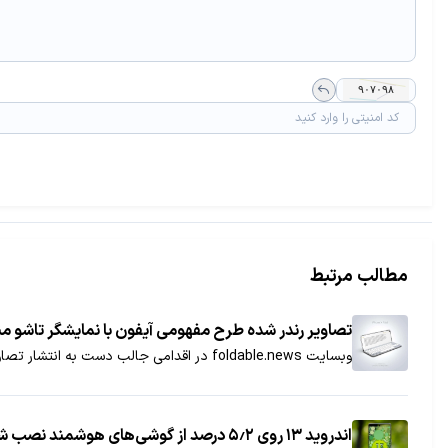
مطالب مرتبط
تصاویر رندر شده طرح مفهومی آيفون با نمایشگر تاشو م
وبسایت foldable.news در اقدامی جالب دست به انتشار تصاویر مفهومی آیفون با نمایشگر تاشو زده است که در این مطلب، به تماشای آنها می‌نشینیم.
اندروید ۱۳ روی ۵٫۲ درصد از گوشی‌های هوشمند نصب شده است