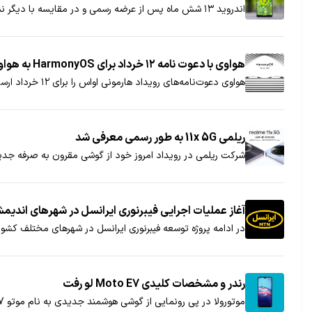
اندروید ۱۳ شش ماه پس از عرضه رسمی و در مقایسه با دیگر نسخه‌های این سیستم عامل محبوب سریع‌تر به گوشی‌های کاربران راه پیدا کرده است.
هواوی با دعوت نامه ۱۲ خرداد برای HarmonyOS به هواوی P50 اشاره کرد
هواوی دعوت‌نامه‌های رویداد هارمونی او‌اس را برای ۱۲ خرداد ارسال کرده و امروز با انتشار عکسی به گوشی هواوی P50 اشاره کرده است.
ریلمی 11x 5G به طور رسمی معرفی شد
شرکت ریلمی در رویداد امروز خود از گوشی مقرون به صرفه جدیدی با نام ریلمی x 5G
آغاز عملیات اجرایی فیبرنوری ایرانسل در شهرهای اندی
در ادامه پروژه توسعه فیبرنوری ایرانسل در شهرهای مختلف کشور
رندر و مشخصات کلیدی Moto E7 لو رفت
موتورولا در پی رونمایی از گوشی هوشمند جدیدی به نام موتو E7 است که از پردازنده اسنپدراگون 632 استفاده می‌کند. این دستگاه دوربینی دوگانه دارد و با اندروید 10 راهی بازار می‌شود.