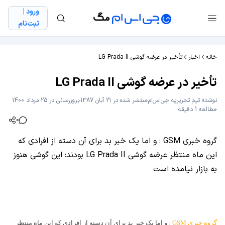
ورود |
ثبت‌نام
خانه
اخبار
تأخیر در عرضه گوشی LG Prada II
تأخیر در عرضه گوشی LG Prada II
نوشته
تیم تحریریه جی‌اس‌ام
منتشر شده در 21 آبان 1387
بروزرسانی در 25 مرداد 1400
مطالعه 1 دقیقه
0
گروه خبری GSM : و اما یک خبر بد برای آن دسته از افرادی که
این ماه منتظر عرضه گوشی LG Prada II بودند: این گوشی هنوز
به بازار نیامده است
گروه خبری
M
GS
:
و اما یک خبر بد برای آن دسته از افرادی که این ماه منتظر