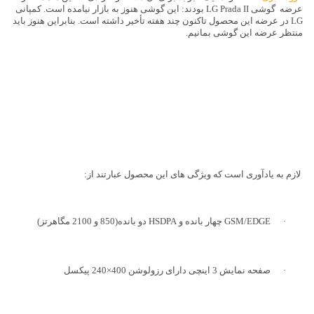
عرضه
گوشی
LG Prada II
بودند: این گوشی هنوز به بازار نیامده است. کمپانی
LG
در عرضه این محصول تاکنون چند هفته تأخیر داشته است. بنابراین هنوز باید
منتظر عرضه این گوشی بمانیم.
لازم به یادآوری است که ویژگی های این محصول عبارتند از:
·
GSM/EDGE
چهار بانده و
HSDPA
دو بانده(850 و 2100 مگاهرتز)
·
صفحه نمایش 3 اینچی دارای رزولوشن 400×240 پیکسل