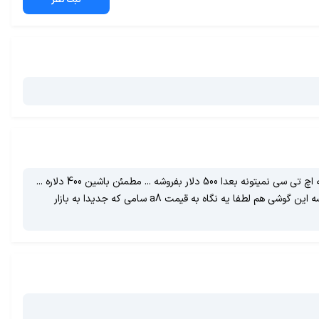
ثبت نظر
قیمتش همون 400 دلاره.. مطمئن باشین... برای پیش فروش بیشتر گفته... تو پیش فروش اگر شرکتهای مخابراتی و و عمده فروشیها بخرن 400 دلار که دیگه اچ تی سی نمیتونه بعدا 500 دلار بفروشه ... مطمئن باشین 400 دلاره ...
تازه خودm9 هم 650دلار بود که الان شده نزدیک 400 دلار... یعنی حتی با احتمال نیم در صد هم 500 دلار بده بعد یه ماه همون 400 دلار میشه...تو مقایسه این گوشی هم لطفا یه نگاه به قیمت a8 سامی که جدیدا به بازار