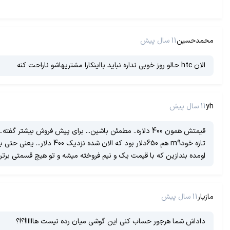
محمدحسین
11 سال پیش
الان htc حالو روز خوبی نداره نباید بااینکارا مشتریهاشو ناراحت کنه
yh
11 سال پیش
اومده بندازین که با قیمت یک و نیم فروخته میشه و تو هیچ قسمتی برتر از این گوشی نیستیعنیa9 اچ تی سی
مازیار
11 سال پیش
داداش شما هرجور حساب کنی این گوشی میان رده نیست هااااا!؟!؟