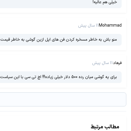
خیلی هم عالیه!
Mohammad
11 سال پیش
منو باش به خاطر مسخره کردن فن های اپل ازین گوشی به خاطر قیمت خوبش طرفداری کردم همون بهتر که htc
فرهاد
11 سال پیش
برای یه گوشی میان رده 500 دلار خیلی زیاده!!! اچ تی سی با این سیاست ها هر بیشتر رو به زوال میره
مطالب مرتبط