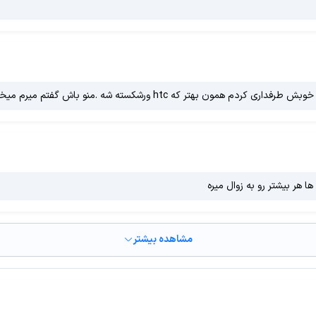
 ورشکسته شه .منو باش گفتم میرم میخرمش با این قیمت
مشاهده بیشتر