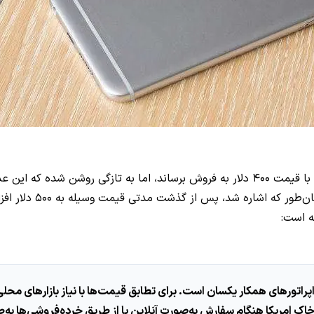
طریق خرده فروشی‌ها ی
م توزیع‌کنندگان و اپراتورهای همکار یکسان است. برای تطابق قیمت‌ها با نیاز باز
ل ویژه کاهش داده شود. [در همین راستا] قیمت وان A9 در خاک امریکا هنگام سفارش به‌صورت آنلاین یا ا