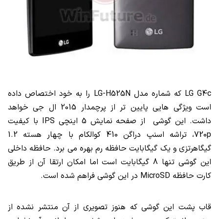
LG G4c که شماره مدل LG-H525N را به خود اختصاص داده
است ویژگی هایی پایین تر از پرچمدار 2015 ال جی خواهد
داشت. این گوشی از صفحه نمایش 5 اینچی IPS با کیفیت
720p، تراشه اسنپ دراگن 410 کوالکام با چهار هسته 1.2
گیگاهرتزی و یک گیگابایت حافظه رم بهره می برد. حافظه داخلی
این گوشی تنها 8 گیگابایت است اما امکان ارتقا آن از طریق
کارت حافظه MicroSD در این گوشی فراهم شده است.
قاب پشت این گوشی که هنوز تصویری از آن منتشر نشده از