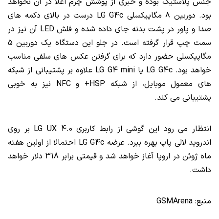
جنس پلاستیک بوده و خبری از پوشش چرم اعلا در آن نخواهد
بود. دوربین 8 مگاپیکسلی LG G4c درست در بالای دکمه های
صدا و پاور در پشت بدنه جای داده شده و فلش LED آن نیز در
سمت چپ قرار گرفته است. در جلو این دستگاه یک دوربین 5
مگاپیکسلی حضور دارد که برای گرفتن عکس های سلفی مناسب
خواهد بود. LG G4c یا LG G4 mini علاوه بر پشتیبانی از شبکه
های معمول موبایل، از شبکه HSP+ و NFC نیز به خوبی
پشتیبانی می کند.
انتظار می رود این گوشی از رابط کاربری LG UX 4.0 بر روی
اندروید لالی پاپ بهره ببرد. عرضه LG G4c احتمالا از اولین هفته
ماه ژوئن در اروپا آغاز خواهد شد و قیمتی برابر 318 دلار خواهد
داشت.
منبع: GSMArena