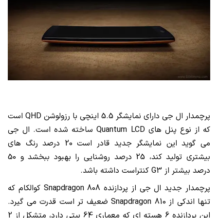
پرچمدار ال جی دارای نمایشگر 5.5 اینچی با رزولوشن QHD است
که از نوع پنل های Quantum LCD ساخته شده است. ال جی
می گوید این نمایشگر جدید قادر است 20 درصد رنگ های
بیشتری تولید کند، 25 درصد روشنایی را بهبود ببخشد و 50
درصد بیشتر از G3 کنتراست داشته باشد.
پرچمدار جدید ال جی از پردازنده Snapdragon 808 کوالکام که
تنها اندکی از Snapdragon 810 ضعیف تر است قدرت می گیرد.
این پردازنده 6 هسته ای که معماری 64 بیتی دارد، متشکل از 2