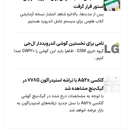
استور قرار گرفت
پس از مدت‌ها، بالاخره شاهد انتشار نسخه آزمایشی
کلاب هاوس برای سیستم عامل اندروید هستیم.
نامی برای نخستین گوشی آندرویددار ال‌جی
گروه خبری GSM : ظاهرا باید این گوشی را GW620 صدا
کنیم...
گلکسی A52s با تراشه اسنپدراگون 778G در
گیک‌بنچ مشاهده شد
با توجه به مشخصات درج شده در گیک‌بنچ گوشی
گلکسی A52s با نسل جدید تراشه‌های اسنپدراگون به
بازار عرضه خواهد شد.