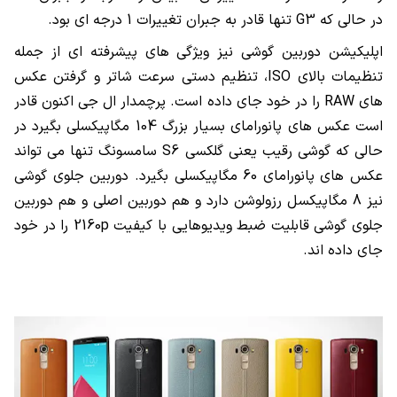
در حالی که G3 تنها قادر به جبران تغییرات 1 درجه ای بود.
اپلیکیشن دوربین گوشی نیز ویژگی های پیشرفته ای از جمله
تنظیمات بالای ISO، تنظیم دستی سرعت شاتر و گرفتن عکس
های RAW را در خود جای داده است. پرچمدار ال جی اکنون قادر
است عکس های پانورامای بسیار بزرگ 104 مگاپیکسلی بگیرد در
حالی که گوشی رقیب یعنی گلکسی S6 سامسونگ تنها می تواند
عکس های پانورامای 60 مگاپیکسلی بگیرد. دوربین جلوی گوشی
نیز 8 مگاپیکسل رزولوشن دارد و هم دوربین اصلی و هم دوربین
جلوی گوشی قابلیت ضبط ویدیوهایی با کیفیت 2160p را در خود
جای داده اند.