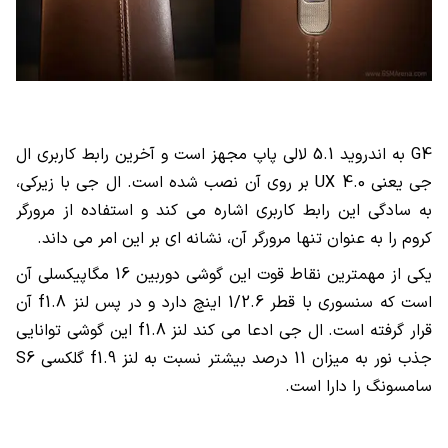
G4 به اندروید 5.1 لالی پاپ مجهز است و آخرین رابط کاربری ال
جی یعنی UX 4.0 بر روی آن نصب شده است. ال جی با زیرکی،
به سادگی این رابط کاربری اشاره می کند و استفاده از مرورگر
کروم را به عنوان تنها مرورگر آن، نشانه ای بر این امر می داند.
یکی از مهمترین نقاط قوت این گوشی دوربین 16 مگاپیکسلی آن
است که سنسوری با قطر 1/2.6 اینچ دارد و در پس لنز f1.8 آن
قرار گرفته است. ال جی ادعا می کند لنز f1.8 این گوشی توانایی
جذب نور به میزان 11 درصد بیشتر نسبت به لنز f1.9 گلکسی S6
سامسونگ را دارا است.