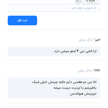
ثبت نظر
امیر
9 سال پیش
ایا الجی جی 4 اسلو میشن دارد.
mrr
11 سال پیش
اغا من دو هفتس دارم عالیه چرمش خیلی شیک
باطریشم با اپدیت درست میشه
دوربینش هیولاسس