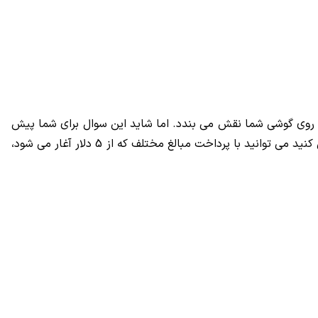
ی روی گوشی شما نقش می بندد. اما شاید این سوال برای شما پیش
آید که نحوه درآمدزایی این اپلیکیشن بر اساس چیست؟ اگر دوست دارید پاسخ سوال های خود را سریعتر و یا سوال های پیچیده تری حل کنید می توانید با پرداخت مبالغ مختلف که از 5 دلار آغار می شود،