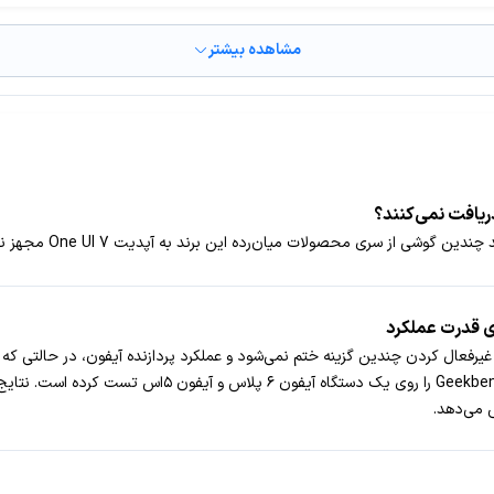
مشاهده بیشتر
 از سری محصولات میان‌رده این برند به آپدیت One UI 7 مجهز نخواهند شد.
بررسی‌های MacRumors، تغییرات Low Power Mode به غیرفعال کردن چندین گزینه ختم نمی‌شود و عملکرد پرداز