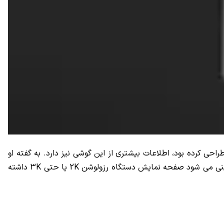
پیش تر هم مشخصات احتمالی پرچمدار بعدی ال جی لو رفته بود. حال بنظر می رسد طراحی که رندر های ال جی جی۴ را طراحی کرده بود، اطلاعات بیشتری از این گوشی نیز دارد. به گفته او
جی۴ از یک صفحه نمایش ۵.۶ اینچی استفاده می کند. البته خبری از رزولوشن صفحه نمایش این گوشی در دسترس نیست ولی پیش بینی می شود صفحه نمایش دستگاه رزولوشن 2K یا حتی 3K داشته