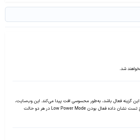
نده آیفون، در حالتی که این گزینه فعال باشد، به‌طور محسوسی افت پیدا می‌کند. این وب‌سایت،
که به‌طور ویژه به اخبار محصولات اپل می‌پردازد، پردازنده Geekbench 3 را روی یک دستگاه آیفون ۶ پلاس و آیفون ۵اس تست کرده است. نتایج تست نشان داده فعال بودن Low Power Mode در هر دو حالت