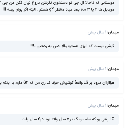
موبایل ها 2 یا 3 ماه بعد میاد منتظر g4 هستم . البته اگر پولم برسه !!!
مهمان
11 سال پیش
گوشی نیست که انرژی هستیه والا اصن یه وعضی...!!!!
مهمان
11 سال پیش
هزاااراان درود بر LG واقعأ گوشیاش حرف ندارن من که G2 دارم با اینکه یکم قدیمیه ولی بازم عالیه و میشه گفت حتی رغیب glaxy A5 هم هست
مهمان
11 سال پیش
LG راهی رو که سامسونگ در5 سال رفته بود در2 سال رفت.