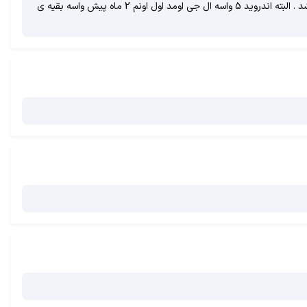
دوستانی که تاحالا ال جی تو دستشون نگرفتن دروغ نیان نگن من جی 3 دارم تو اندروید 4 اره باتریشکم بود ددغ هم کمی میکرد اما تو اندروید 5 عالی شد . البته اندروید 5 واسه ال جی اومد اول اونم 2 ماه پیش واسه بقیه ی