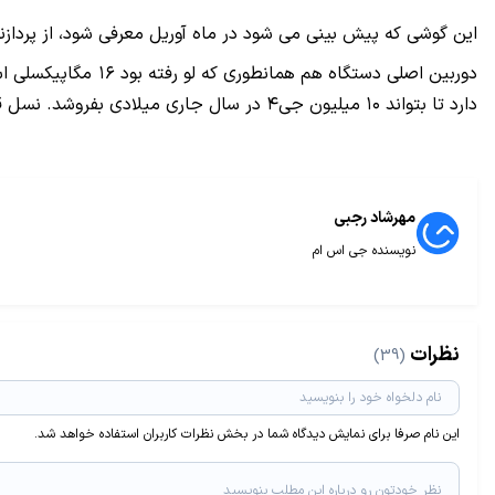
این گوشی که پیش بینی می شود در ماه آوریل معرفی شود، از پردازنده Snapdragon 810 استفاده می کند. در کنار این پردازنده ۶۴ بیتی و ۸ هسته ای، ۳ گیگابایت حافظه رم نیز وج
دارد تا بتواند ۱۰ میلیون جی۴ در سال جاری میلادی بفروشد. نسل قبلی یعنی جی۳، تنها در حدود ۶ الی ۷ میلیون دستگاه فروخت. شما درباره پرچمدار بعدی ال جی چه فکر می کنید؟
مهرشاد رجبی
نویسنده جی اس ام
نظرات
(39)
این نام صرفا برای نمایش دیدگاه شما در بخش نظرات کاربران استفاده خواهد شد.