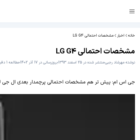
خانه
اخبار
مشخصات احتمالی LG G4
مشخصات احتمالی LG G4
نوشته
مهرشاد رجبی
منتشر شده در 25 اسفند 1393
بروزرسانی در 17 آذر 1402
مطالعه 1 دقیقه
جی اس ام: پیش تر هم مشخصات احتمالی پرچمدار بعدی ال جی لو رفته بود. حال بنظر می رسد طراح