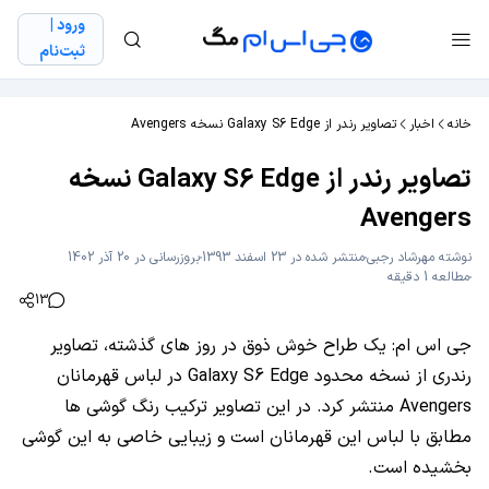
ورود |
ثبت‌نام
خانه
اخبار
تصاویر رندر از Galaxy S6 Edge نسخه Avengers
تصاویر رندر از Galaxy S6 Edge نسخه
Avengers
نوشته
مهرشاد رجبی
منتشر شده در 23 اسفند 1393
بروزرسانی در 20 آذر 1402
مطالعه 1 دقیقه
13
جی اس ام: یک طراح خوش ذوق در روز های گذشته، تصاویر
رندری از نسخه محدود Galaxy S6 Edge در لباس قهرمانان
Avengers منتشر کرد. در این تصاویر ترکیب رنگ گوشی ها
مطابق با لباس این قهرمانان است و زیبایی خاصی به این گوشی
بخشیده است.