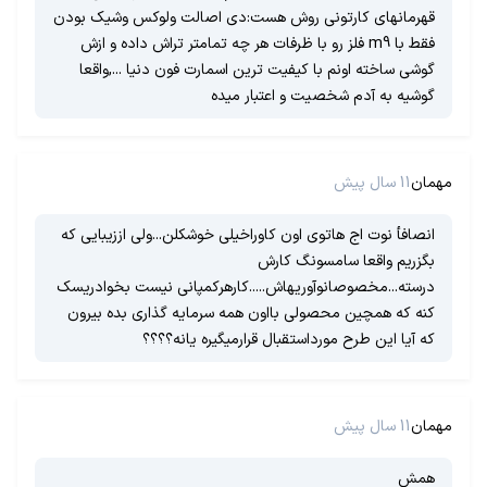
قهرمانهای کارتونی روش هست:دی اصالت ولوکس وشیک بودن
فقط با m9 فلز رو با ظرفات هر چه تمامتر تراش داده و ازش
گوشی ساخته اونم با کیفیت ترین اسمارت فون دنیا ...,واقعا
گوشیه به آدم شخصیت و اعتبار میده
مهمان
11 سال پیش
انصافأ نوت اج هاتوی اون کاوراخیلی خوشکلن...ولی اززیبایی که
بگزریم واقعا سامسونگ کارش
درسته...مخصوصانوآوریهاش.....کارهرکمپانی نیست بخوادریسک
کنه که همچین محصولی بااون همه سرمایه گذاری بده بیرون
که آیا این طرح مورداستقبال قرارمیگیره یانه؟؟؟؟
مهمان
11 سال پیش
همش