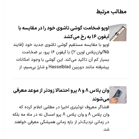
مطالب مرتبط
اوپو ضخامت گوشی تاشوی خود را در مقایسه با
آیفون 16 به رخ می‌کشد
اوپو با مقایسه مستقیم گوشی تاشوی جدید خود (فایند
N5/وان‌پلاس اوپن ۲) با آیفون ۱۶ پرو، بر ضخامت
بسیار کم آن تاکید می‌کند. این گوشی با وجود امکانات
پیشرفته مانند دوربین Hasselblad و شارژ بی‌سیم، از
رقبای خود باریک‌تر خواهد بود و احتمالاً در کنگره جهانی
موبایل (MWC) معرفی جهانی خواهد شد.
وان پلاس 8 و 8 پرو احتمالا زودتر از موعد معرفی
می‌شوند
افشاگر معروف توئیتری اخیرا در مطلبی اعلام کرده که
وان پلاس 8 و وان پلاس 8 پرو امسال نه در ماه مه بلکه
در زمانی نزدیک‌تر از بازه زمانی همیشگی معرفی خواهند
شد.