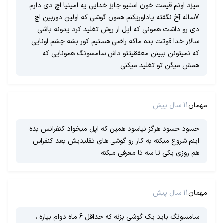
میزد اونم قیمت خون استیو جابز خدایی یه امینیا اچ دی دارم
7ساله آخ نگفته یاداوریکنم همون گوشی که اولین دوربین اچ
دی رو داشت همونی که اپل از روش تغلید کرد یدونه باشی
سالار خدا قوتت بده ماکه راضی هستیم کور بشه چشم اونایی
که نمیتونن ببینن معفقیتتو داش سامسونگ همونایی که
همش میگن تو تغلید میکنی
مهمان
11 سال پیش
حسود حسود هرگز نیاسود همین که اپل میخواد کنفرانس بده
اینم شروع میکنه به کار رو گوشی های تقلیدیش بعد کنفراس
هم روزی یکی تا سه تا معرفی میکنه
مهمان
11 سال پیش
سامسونگ باید یک گوشی بزنه که حداقل 6 ماه دوام بیاره ،