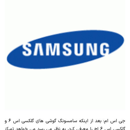
جی اس ام: بعد از اینکه سامسونگ گوشی های گلکسی اس 6 و
گلکسی اس 6 اج را معرفی کرد، به نظر می رسد می خواهد تمرکز