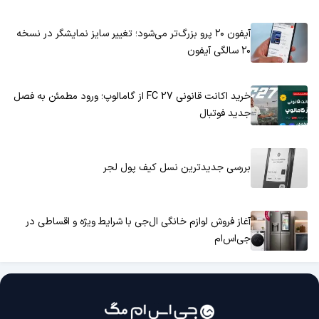
آیفون ۲۰ پرو بزرگ‌تر می‌شود؛ تغییر سایز نمایشگر در نسخه
۲۰ سالگی آیفون
خرید اکانت قانونی FC 27 از گامالوپ؛ ورود مطمئن به فصل
جدید فوتبال
بررسی جدیدترین نسل کیف پول لجر
آغاز فروش لوازم خانگی ال‌جی با شرایط ویژه و اقساطی در
جی‌اس‌ام