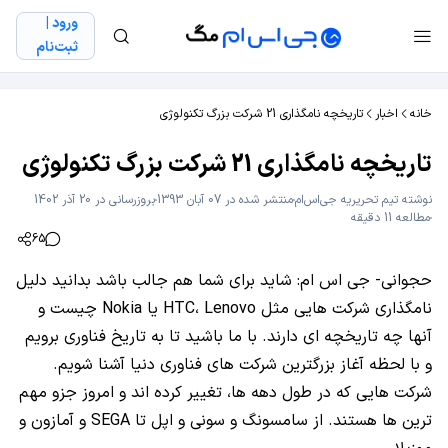
ورود |
ثبت‌نام
خانه
اخبار
تاریخچه نامگذاری 21 شرکت بزرگ تکنولوژی
تاریخچه نامگذاری 21 شرکت بزرگ تکنولوژی
نوشته
تیم تحریریه جی‌اس‌ام
منتشر شده در 07 آبان 1393
بروزرسانی در 20 آذر 1402
مطالعه 11 دقیقه
65
حجوانی- جی اس ام: شاید برای شما هم جالب باشد بدانید دلیل
نامگذاری شرکت هایی مثل HTC، Lenovo یا Nokia چیست و
آنها چه تاریخچه ای دارند. با ما باشید تا به تاریخ فناوری برویم
و با لحظه آغاز بزرگترین شرکت های فناوری دنیا آشنا شویم.
شرکت هایی که در طول دهه ها، تغییر کرده اند و امروز جزو مهم
ترین ها هستند. از سامسونگ و سونی و اپل تا SEGA و آمازون و