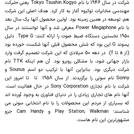
شرکت در سال 1946 با نام
Tokyo Tsushin Kogyo
یعنی «شرکت
مهندسی مخابرات توکیو» آغاز به کار کرد. هدف اصلی این شرکت
هم، توسعه در همین زمینه بود. اولین محصول آنها یک سال بعد
با نام
Power Megaphone
معرفی شد و آنها توانستند در سال
1950 نخستین دستگاه ضبط صوت را ارائه کنند؛
Type G
. دلیل
پسوند
G
این بود که شش محصول قبلی آنها شکست خورده بود
(از
a
تا
f
). در دهه 50 میلادی که این شرکت تصمیم گرفت وارد
بازار جهانی شود، با مشکلی روبرو بود. آن هم اینکه
TTK
نام
شرکت دیگری بود. بنابراین آنها با ترکیب دو اسم
Sounus
و
Sonny
نام سونی را برگزیدند. از سال 1958 تا تا امروز این
شرکت با نام تجاری
Sony Corporation
در حال فعالیت است.
آنها نام های تجاری زیادی را در دنیای فناوری به وجود آورده اند
که بسیاری از مردم این محصولات را با نام انتخابی سونی می
شناسند؛
Play Station, Walkman
و
Handy
Cam
جزو
مشهورترین این نام هاست.