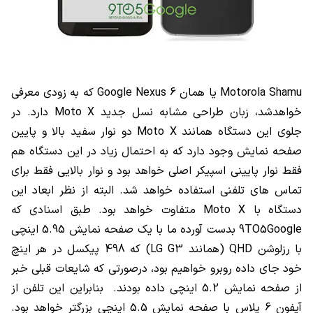
Motorola Shamu یا همان Google Nexus 6 که به زودی معرفی
خواهدشد، زبان طراحی مشابه نسل جدید Moto X دارد. در
جلوی این دستگاه همانند Moto X دو نوار سفید بالا و پایین
صفحه نمایش وجود دارد که به احتمال زیاد در این دستگاه هم
فقط نوار پایینی اسپیکر اصلی خواهد بود و نوار بالایی فقط برای
تماس های تلفنی استفاده خواهد شد. البته از نظر ابعاد این
دستگاه با Moto X متفاوت خواهد بود. طبق اسنادی که
9TO5Google بدست آورده ما با یک صفحه نمایش 5.95 اینچی
با رزلوشن QHD (همانند LG G3) که 498 پیکسل در هر اینچ
خود جای داده روبرو خواهیم بود، درصورتی که شایعات قبلی خبر
از صفحه نمایش 5.2 اینچی داده بودند. بنابراین این تلفن از
آیفون 6 پلاس با صفحه نمایش 5.5 اینچی بزرگتر خواهد بود.