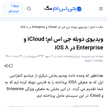
ورود |
ثبت‌نام
خانه
اخبار
ویدیوی دوبله جی اس ام؛ iCloud و Enterprise در iOS ۸
ویدیوی دوبله جی اس ام؛ iCloud و
Enterprise در iOS ۸
نوشته
تیم تحریریه جی‌اس‌ام
منتشر شده در 02 مهر 1393
بروزرسانی در 26 مرداد 1400
مطالعه 1 دقیقه
0
همانطور که وعده داده بودیم بخش دیگری از مراسم کنفرانس
اپل که به معرفی iOS8 پرداخته را به فارسی دوبله کرده ایم که به
شما تقدیم می گردد. در این بخش به معرفی ویژگی Enterprise
و iCloud در این سیستم عامل پرداخته ایم.